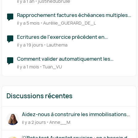
il y a 1 an
justinedubrulle
Rapprochement factures échéances multiples
et prélèvements
il y a 5 mois
Aurélie_GUERARD_DE_L
Ecritures de l'exercice précédent en
rapprochement bancaire
il y a 19 jours
Lauthema
Comment valider automatiquement les
rapprochements suggérés ?
il y a 1 mois
Tuan_VU
Discussions récentes
Aidez-nous à construire les immobilisations
par composants
il y a 2 jours
Anne__M
💡Beta test Autopilot revision : on a besoin de