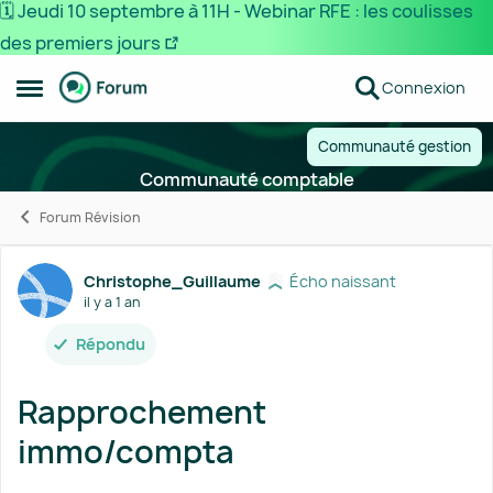
🗓️ Jeudi 10 septembre à 11H - Webinar RFE : les coulisses
des premiers jours
Passer au contenu
Connexion
Ouvrir Menu Latéral
Communauté gestion
Communauté comptable
Forum Révision
Forum Discussion
Christophe_Guillaume
Écho naissant
il y a 1 an
Répondu
Rapprochement
immo/compta