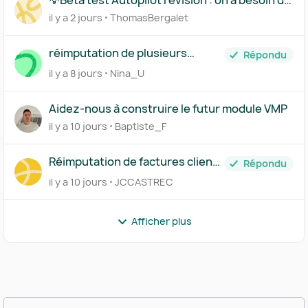
vous !
il y a 2 jours
ThomasBergalet
réimputation de plusieurs
Répondu
achats en CC d'associé
il y a 8 jours
Nina_U
Aidez-nous à construire le futur module VMP
il y a 10 jours
Baptiste_F
Réimputation de factures clients
Répondu
générée sur Pennylane
il y a 10 jours
JCCASTREC
interdite!
Afficher plus