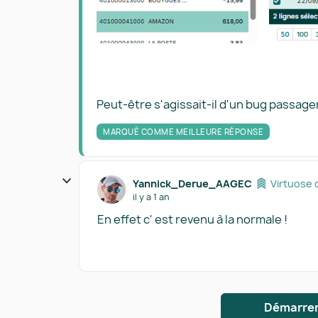
Peut-être s'agissait-il d'un bug passager
MARQUÉ COMME MEILLEURE RÉPONSE
Yannick_Derue_AAGEC
Virtuose 
il y a 1 an
En effet c' est revenu à la normale !
Démarrer