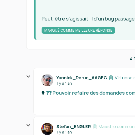
Peut-être s'agissait-il d'un bug passage
MARQUÉ COMME MEILLEURE RÉPONSE
4 
Yannick_Derue_AAGEC
Virtuose 
il y a 1 an
❓❓ Pouvoir refaire des demandes comp
Stefan_ENGLER
Maestro communa
il y a 1 an