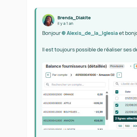
Brenda_Diakite
il y a 1 an
Bonjour
Alexis_de_la_Iglesia​
et bonj
Il est toujours possible de réaliser ses