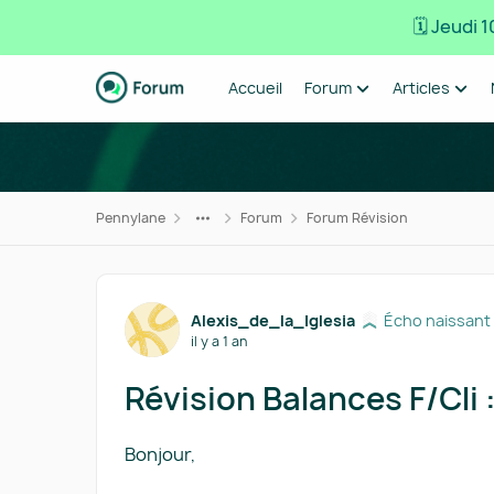
🗓️ Jeudi
Passer au contenu
Accueil
Forum
Articles
Pennylane
Forum
Forum Révision
Forum Discussion
Alexis_de_la_Iglesia
Écho naissant
il y a 1 an
Révision Balances F/Cli 
Bonjour,