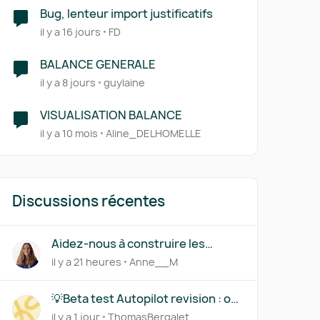
Bug, lenteur import justificatifs
il y a 16 jours
FD
BALANCE GENERALE
il y a 8 jours
guylaine
VISUALISATION BALANCE
il y a 10 mois
Aline_DELHOMELLE
Discussions récentes
Aidez-nous à construire les
immobilisations par composants
il y a 21 heures
Anne__M
💡Beta test Autopilot revision : on
a besoin de vous !
il y a 1 jour
ThomasBergalet