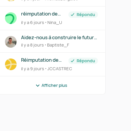
réimputation de
Répondu
plusieurs achats en
il y a 6 jours
Nina_U
CC d'associé
Aidez-nous à construire le futur
module VMP
il y a 8 jours
Baptiste_F
Réimputation de
Répondu
factures clients
il y a 9 jours
JCCASTREC
générée sur
Pennylane interdite!
Afficher plus