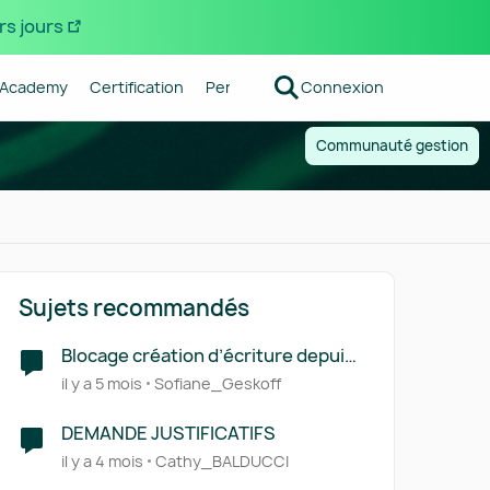
rs jours
Academy
Certification
Pennylane
Connexion
Centre d'aide
Forum R
Communauté gestion
Sujets recommandés
Blocage création d’écriture depuis
la balance de révision
il y a 5 mois
Sofiane_Geskoff
DEMANDE JUSTIFICATIFS
il y a 4 mois
Cathy_BALDUCCI