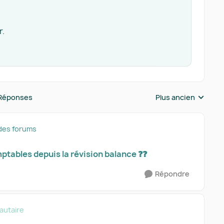
r.
Réponses
Plus ancien
Réponses triées pa
des forums
tables depuis la révision balance ❓❓​
Répondre
utaire