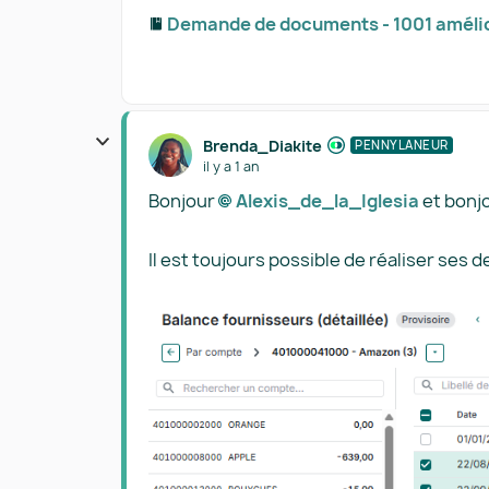
Demande de documents - 1001 amélio
Brenda_Diakite
PENNYLANEUR
il y a 1 an
Bonjour
Alexis_de_la_Iglesia​
et bonjo
Il est toujours possible de réaliser ses