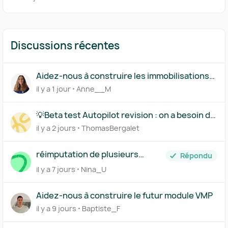
Discussions récentes
Aidez-nous à construire les immobilisations
par composants
il y a 1 jour
Anne__M
💡Beta test Autopilot revision : on a besoin de
vous !
il y a 2 jours
ThomasBergalet
réimputation de plusieurs
Répondu
achats en CC d'associé
il y a 7 jours
Nina_U
Aidez-nous à construire le futur module VMP
il y a 9 jours
Baptiste_F