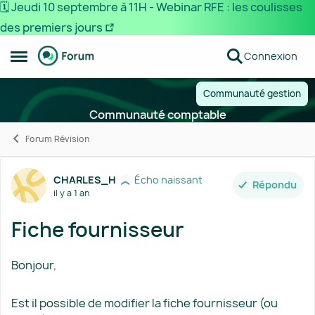
🗓️ Jeudi 10 septembre à 11H - Webinar RFE : les coulisses
des premiers jours
Passer au contenu
Connexion
Ouvrir Menu Latéral
Communauté gestion
Communauté comptable
Forum Révision
Forum Discussion
CHARLES_H
Écho naissant
Répondu
il y a 1 an
Fiche fournisseur
Bonjour,
Est il possible de modifier la fiche fournisseur (ou