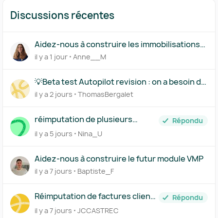
Discussions récentes
Aidez-nous à construire les immobilisations
par composants
il y a 1 jour
Anne__M
💡Beta test Autopilot revision : on a besoin de
vous !
il y a 2 jours
ThomasBergalet
réimputation de plusieurs
Répondu
achats en CC d'associé
il y a 5 jours
Nina_U
Aidez-nous à construire le futur module VMP
il y a 7 jours
Baptiste_F
Réimputation de factures clients
Répondu
générée sur Pennylane
il y a 7 jours
JCCASTREC
interdite!