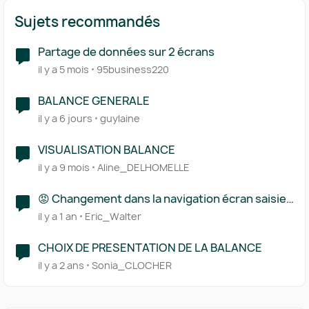
Sujets recommandés
Partage de données sur 2 écrans
il y a 5 mois
95business220
BALANCE GENERALE
il y a 6 jours
guylaine
VISUALISATION BALANCE
il y a 9 mois
Aline_DELHOMELLE
😡 Changement dans la navigation écran saisie
transactions
il y a 1 an
Eric_Walter
CHOIX DE PRESENTATION DE LA BALANCE
il y a 2 ans
Sonia_CLOCHER