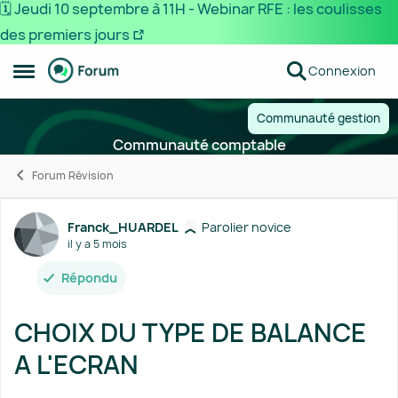
🗓️ Jeudi 10 septembre à 11H - Webinar RFE : les coulisses
des premiers jours
Passer au contenu
Connexion
Ouvrir Menu Latéral
Communauté gestion
Communauté comptable
Forum Révision
Forum Discussion
Franck_HUARDEL
Parolier novice
il y a 5 mois
Répondu
CHOIX DU TYPE DE BALANCE
A L'ECRAN