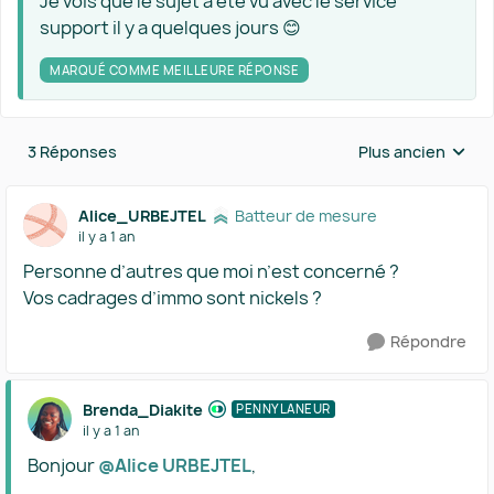
Je vois que le sujet a été vu avec le service
support il y a quelques jours 😊
MARQUÉ COMME MEILLEURE RÉPONSE
3 Réponses
Plus ancien
Réponses triées 
Alice_URBEJTEL
Batteur de mesure
il y a 1 an
Personne d’autres que moi n’est concerné ?
Vos cadrages d’immo sont nickels ?
Répondre
Brenda_Diakite
PENNYLANEUR
il y a 1 an
Bonjour ​
@Alice URBEJTEL
,