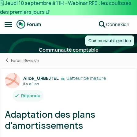
🗓️ Jeudi 10 septembre à 11H - Webinar RFE : les coulisses
des premiers jours
Passer au contenu
Connexion
Ouvrir Menu Latéral
Communauté gestion
Communauté comptable
Forum Révision
Forum Discussion
Alice_URBEJTEL
Batteur de mesure
il y a 1 an
Répondu
Adaptation des plans
d'amortissements