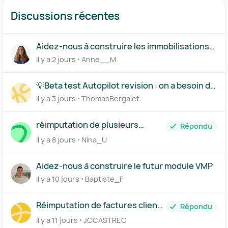
Discussions récentes
Aidez-nous à construire les immobilisations
par composants
il y a 2 jours
Anne__M
💡Beta test Autopilot revision : on a besoin de
vous !
il y a 3 jours
ThomasBergalet
réimputation de plusieurs
Répondu
achats en CC d'associé
il y a 8 jours
Nina_U
Aidez-nous à construire le futur module VMP
il y a 10 jours
Baptiste_F
Réimputation de factures clients
Répondu
générée sur Pennylane
il y a 11 jours
JCCASTREC
interdite!