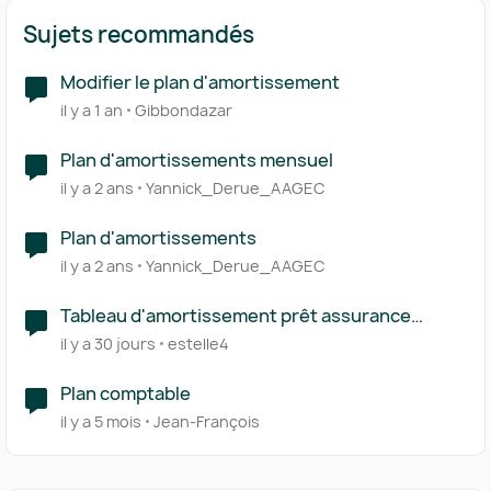
Sujets recommandés
Modifier le plan d'amortissement
il y a 1 an
Gibbondazar
Plan d'amortissements mensuel
il y a 2 ans
Yannick_Derue_AAGEC
Plan d'amortissements
il y a 2 ans
Yannick_Derue_AAGEC
Tableau d'amortissement prêt assurance
variable
il y a 30 jours
estelle4
Plan comptable
il y a 5 mois
Jean-François