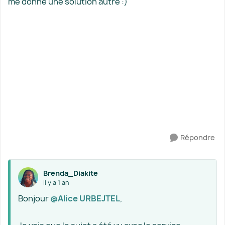
me donne une solution autre :)
Répondre
Brenda_Diakite
il y a 1 an
Bonjour ​
@Alice URBEJTEL
,