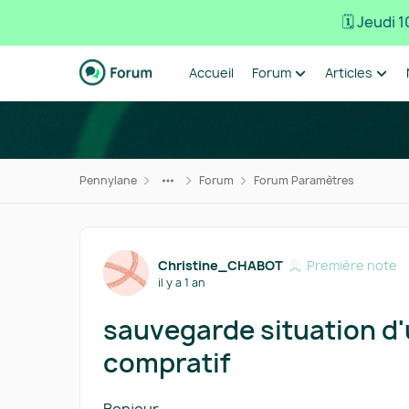
🗓️ Jeudi
Passer au contenu
Accueil
Forum
Articles
Pennylane
Forum
Forum Paramètres
Forum Discussion
Christine_CHABOT
Première note
il y a 1 an
sauvegarde situation d'
compratif