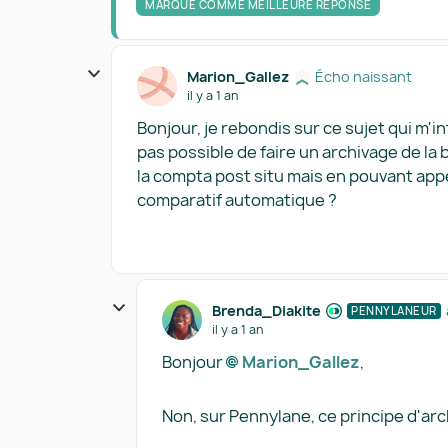
MARQUÉ COMME MEILLEURE RÉPONSE
Marion_Gallez
Écho naissant
il y a 1 an
Bonjour, je rebondis sur ce sujet qui m'in
pas possible de faire un archivage de la
la compta post situ mais en pouvant appe
comparatif automatique ?
Brenda_Diakite
PENNYLANEUR
il y a 1 an
Bonjour
Marion_Gallez​
,
Non, sur Pennylane, ce principe d'arc