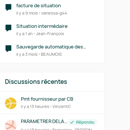
facture de situation
il y a 9 mois
vanessa-g44
Situation intermédaire
il y a 1 an
Jean-François
Sauvegarde automatique des
commentaires sur le dossier de
il y a 3 mois
BEAUMOIS
révision
Discussions récentes
Pmt fournisseur par CB
il y a 13 heures
VincentC
PARAMETRER DELAI
Répondu
DE PAIEMENT FICHE
il y a 13 heures
Françoise_PEDRON