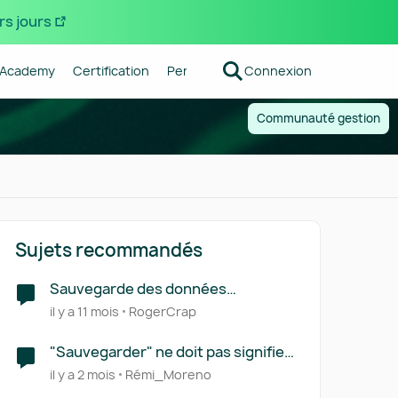
rs jours
Academy
Certification
Pennylane
Connexion
Centre d'aide
Forum R
Communauté gestion
Sujets recommandés
Sauvegarde des données
Pennylane
il y a 11 mois
RogerCrap
"Sauvegarder" ne doit pas signifier
"Traitée"
il y a 2 mois
Rémi_Moreno