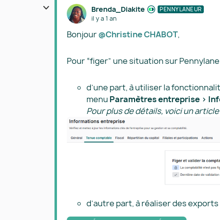
Brenda_Diakite
PENNYLANEUR
il y a 1 an
Bonjour ​
@Christine CHABOT
,
Pour “figer” une situation sur Pennylane, 
d’une part, à utiliser la fonctionnali
menu
Paramètres entreprise > In
Pour plus de détails, voici un article
d’autre part, à réaliser des exports