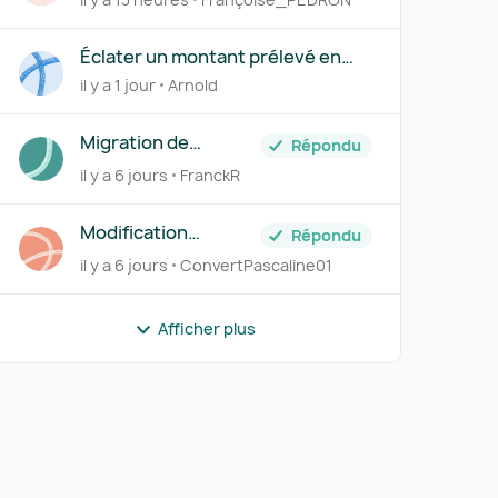
FOURNISSEUR
Éclater un montant prélevé en
plusieurs comptes via le Centre
il y a 1 jour
Arnold
des règles
Migration de
Répondu
Transfert Banque
il y a 6 jours
FranckR
vers Pennylane
Modification
Répondu
information client
il y a 6 jours
ConvertPascaline01
Afficher plus
r