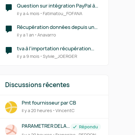
Question sur intégration PayPal à
penny Lane
il y a 4 mois
Fatimatou_FOFANA
Récupération données depuis un
autre logiciel
il y a 1 an
Anavarro
tva à l'importation récupération
automatique sur les déclarations de
il y a 9 mois
Sylvie_JOERGER
TVA
Discussions récentes
Pmt fournisseur par CB
il y a 20 heures
VincentC
PARAMETRER DELAI
Répondu
DE PAIEMENT FICHE
il y a 20 heures
Françoise_PEDRON