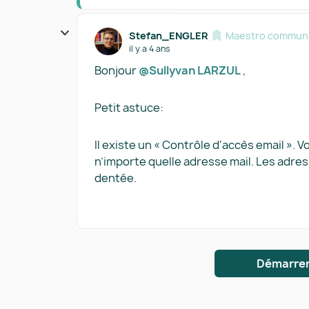
Stefan_ENGLER
Maestro communa
il y a 4 ans
Bonjour
@Sullyvan LARZUL
,
Petit astuce:
Il existe un « Contrôle d'accès email ». 
n’importe quelle adresse mail. Les adres
dentée.
Démarrer