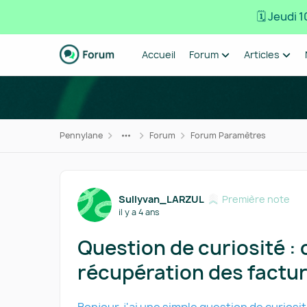
🗓️ Jeudi
Passer au contenu
Accueil
Forum
Articles
Pennylane
Forum
Forum Paramètres
Forum Discussion
Sullyvan_LARZUL
Première note
il y a 4 ans
Question de curiosité : 
récupération des factur