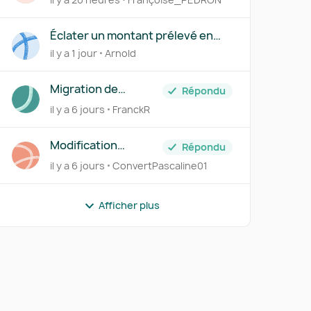
FOURNISSEUR
Éclater un montant prélevé en
plusieurs comptes via le Centre
il y a 1 jour
Arnold
des règles
Migration de
Répondu
Transfert Banque
il y a 6 jours
FranckR
vers Pennylane
Modification
Répondu
information client
il y a 6 jours
ConvertPascaline01
Afficher plus