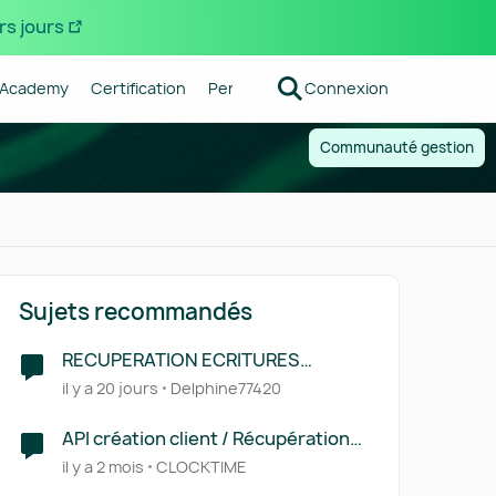
rs jours
Academy
Certification
Pennylane
Connexion
Centre d'aide
Forum R
Communauté gestion
Sujets recommandés
RECUPERATION ECRITURES
BANQUE
il y a 20 jours
Delphine77420
API création client / Récupération
client
il y a 2 mois
CLOCKTIME