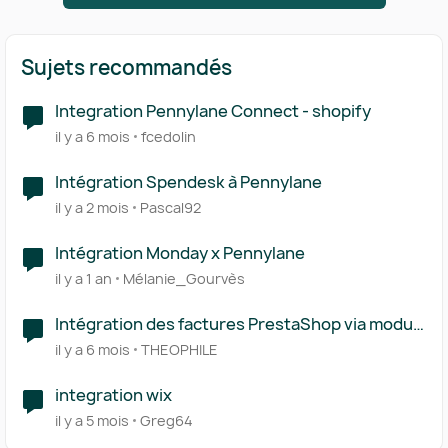
Sujets recommandés
Integration Pennylane Connect - shopify
il y a 6 mois
fcedolin
Intégration Spendesk à Pennylane
il y a 2 mois
Pascal92
Intégration Monday x Pennylane
il y a 1 an
Mélanie_Gourvès
Intégration des factures PrestaShop via module
(Ecomiz) vers Pennylane.
il y a 6 mois
THEOPHILE
integration wix
il y a 5 mois
Greg64