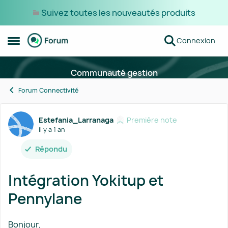
Suivez toutes les nouveautés produits
Passer au contenu
Connexion
Ouvrir Menu Latéral
Communauté gestion
Forum Connectivité
Forum Discussion
Estefania_Larranaga
Première note
il y a 1 an
Répondu
Intégration Yokitup et
Pennylane
Bonjour,