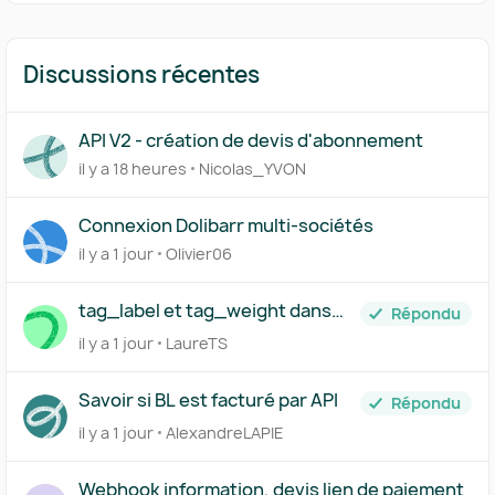
Discussions récentes
API V2 - création de devis d'abonnement
il y a 18 heures
Nicolas_YVON
Connexion Dolibarr multi-sociétés
il y a 1 jour
Olivier06
tag_label et tag_weight dans
Répondu
l'API
il y a 1 jour
LaureTS
Savoir si BL est facturé par API
Répondu
il y a 1 jour
AlexandreLAPIE
Webhook information, devis lien de paiement