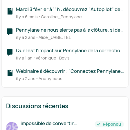
Mardi 3 février à 11h : découvrez "Autopilot" de
Pennylane pour automatiser vos flux et gagnez
il y a 6 mois
Caroline_Pennylane
en productivité
Pennylane ne nous alerte pas à la clôture, si des
factures fournisseurs sont "pré traitées" ?
il y a 2 ans
Alice_URBEJTEL
Quel est l'impact sur Pennylane de la correction
de fichiers ou noms de fichiers dans un dossier
il y a 1 an
Véronique_Bovis
"source"
Webinaire à découvrir : "Connectez Pennylane
à Power BI !"
il y a 2 ans
Anonymous
Discussions récentes
impossible de convertir
Répondu
écritures en factures lors import