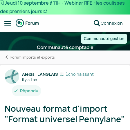
🗓️ Jeudi 10 septembre à 11H - Webinar RFE : les coulisses
des premiers jours
Passer au contenu
Connexion
Ouvrir Menu Latéral
Communauté gestion
Communauté comptable
Forum Imports et exports
Forum Discussion
Alexis_LANGLAIS
Écho naissant
il y a 1 an
Répondu
Nouveau format d'import
"Format universel Pennylane"