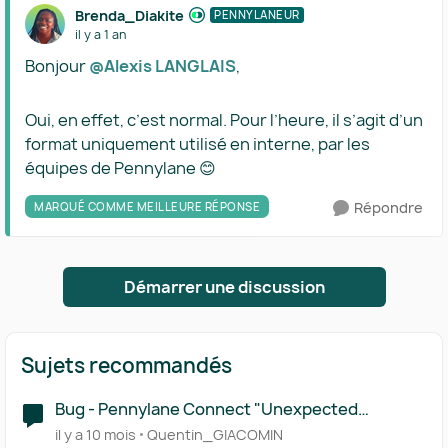
Brenda_Diakite
PENNYLANEUR
il y a 1 an
Bonjour
@Alexis LANGLAIS
,
Oui, en effet, c’est normal. Pour l’heure, il s’agit d’un
format uniquement utilisé en interne, par les
équipes de Pennylane 😊
Répondre
MARQUÉ COMME MEILLEURE RÉPONSE
Démarrer une discussion
Sujets recommandés
Bug - Pennylane Connect "Unexpected
Application Error!"
il y a 10 mois
Quentin_GIACOMIN