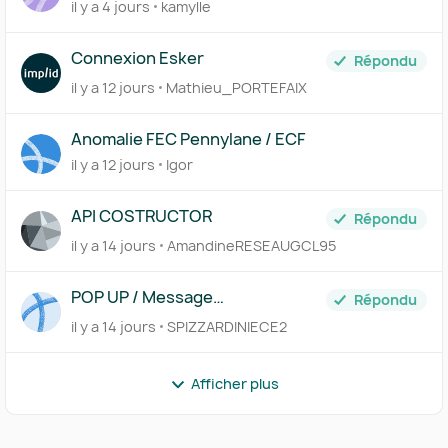
il y a 4 jours
kamylle
FEC
Connexion Esker
Répondu
il y a 12 jours
Mathieu_PORTEFAIX
Anomalie FEC Pennylane / ECF
il y a 12 jours
Igor
API COSTRUCTOR
Répondu
il y a 14 jours
AmandineRESEAUGCL95
POP UP / Message
Répondu
hebdomadaire ou journalier de
il y a 14 jours
SPIZZARDINIECE2
dépôts de factures par un client
Afficher plus