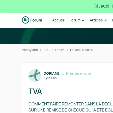
🗓️ Jeudi
Passer au contenu
Accueil
Forum
Articles
Pennylane
Forum
Forum Fiscalité
Forum Discussion
DORIANE
Première note
il y a 1 an
TVA
COMMENT FAIRE REMONTER DANS LA DECLA
SUR UNE REMISE DE CHEQUE QUI A ETE ECL