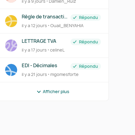
il y a 9 jours
Damien_Ruiz
de TVA du mois de
juillet à néant
Règle de transaction
Répondu
frais bancaires
il y a 12 jours
Ouail_BENYAHIA
LETTRAGE TVA
Répondu
il y a 17 jours
celineL
EDI - Décimales
Répondu
il y a 21 jours
mgomesforte
Afficher plus