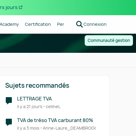
rs jours
Academy
Certification
Pennylane
Connexion
Centre d'aide
Forum R
Communauté gestion
Sujets recommandés
LETTRAGE TVA
il y a 21 jours
celineL
TVA de tréso TVA carburant 80%
il y a 3 mois
Anne-Laure_DEAMBROGI