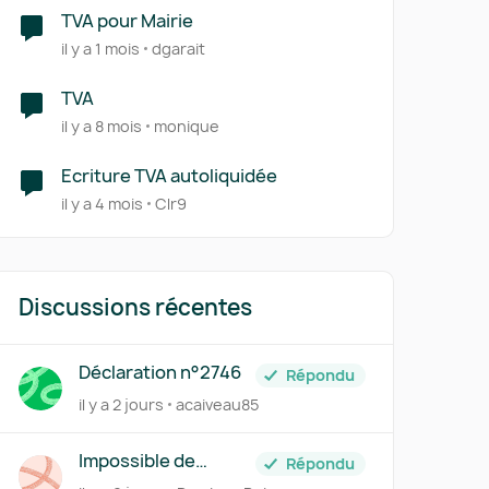
TVA pour Mairie
il y a 1 mois
dgarait
TVA
il y a 8 mois
monique
Ecriture TVA autoliquidée
il y a 4 mois
Clr9
Discussions récentes
Déclaration n°2746
Répondu
il y a 2 jours
acaiveau85
Impossible de
Répondu
déclarer l'acompte