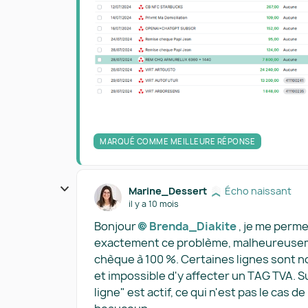
MARQUÉ COMME MEILLEURE RÉPONSE
Marine_Dessert
Écho naissant
il y a 10 mois
Bonjour
Brenda_Diakite​
, je me perme
exactement ce problème, malheureusemen
chèque à 100 %. Certaines lignes sont n
et impossible d'y affecter un TAG TVA. S
ligne" est actif, ce qui n'est pas le cas 