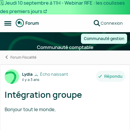
🗓️ Jeudi 10 septembre à 11H - Webinar RFE : les coulisses
des premiers jours
Passer au contenu
Connexion
Ouvrir Menu Latéral
Communauté gestion
Communauté comptable
Forum Fiscalité
Forum Discussion
Lydia
Écho naissant
Répondu
il y a 3 ans
Intégration groupe
Bonjour tout le monde,