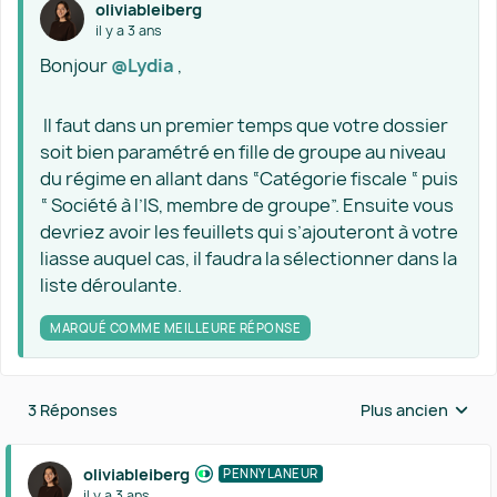
oliviableiberg
il y a 3 ans
Bonjour
@Lydia
,
Il faut dans un premier temps que votre dossier
soit bien paramétré en fille de groupe au niveau
du régime en allant dans “Catégorie fiscale “ puis
“ Société à l’IS, membre de groupe”. Ensuite vous
devriez avoir les feuillets qui s’ajouteront à votre
liasse auquel cas, il faudra la sélectionner dans la
liste déroulante.
MARQUÉ COMME MEILLEURE RÉPONSE
3 Réponses
Plus ancien
Réponses triées 
oliviableiberg
PENNYLANEUR
il y a 3 ans