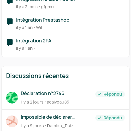
il y a 3 mois
gfgmu
Intégration Prestashop
il y a 1 an
Wil
Intégration 2FA
il y a 1 an
Discussions récentes
Déclaration n°2746
Répondu
il y a 2 jours
acaiveau85
Impossible de déclarer
Répondu
l'acompte de TVA du mois de
il y a 9 jours
Damien_Ruiz
juillet à néant