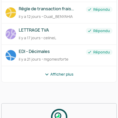
Règle de transaction frais
Répondu
bancaires
il y a 12 jours
Ouail_BENYAHIA
LETTRAGE TVA
Répondu
il y a 17 jours
celineL
EDI - Décimales
Répondu
il y a 21 jours
mgomesforte
Afficher plus