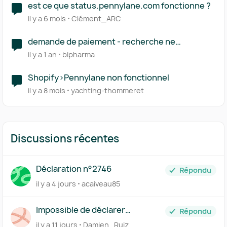
est ce que status.pennylane.com fonctionne ?
il y a 6 mois
Clément_ARC
demande de paiement - recherche ne
fonctionne pas
il y a 1 an
bipharma
Shopify>Pennylane non fonctionnel
il y a 8 mois
yachting-thommeret
Discussions récentes
Déclaration n°2746
Répondu
il y a 4 jours
acaiveau85
Impossible de déclarer
Répondu
l'acompte de TVA du mois de
il y a 11 jours
Damien_Ruiz