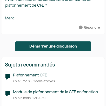
plafonnement de CFE ?
Merci
Répondre
Démarrer une discussion
Sujets recommandés
Plafonnement CFE
il y a 1 mois
Gaëlle-troyes
Module de plafonnement de la CFE en fonction
de la VA
il y a 6 mois
MBARKI