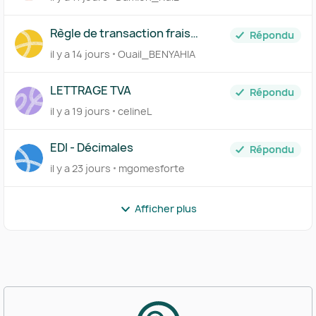
juillet à néant
Règle de transaction frais
Répondu
bancaires
il y a 14 jours
Ouail_BENYAHIA
LETTRAGE TVA
Répondu
il y a 19 jours
celineL
EDI - Décimales
Répondu
il y a 23 jours
mgomesforte
Afficher plus