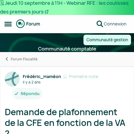
🗓️ Jeudi 10 septembre à 11H - Webinar RFE : les coulisses
des premiers jours
Passer au contenu
Connexion
Ouvrir Menu Latéral
Communauté gestion
Communauté comptable
Forum Fiscalité
Forum Discussion
Frédéric_Haméon
Première note
il y a 2 ans
Répondu
Demande de plafonnement
de la CFE en fonction de la VA
?