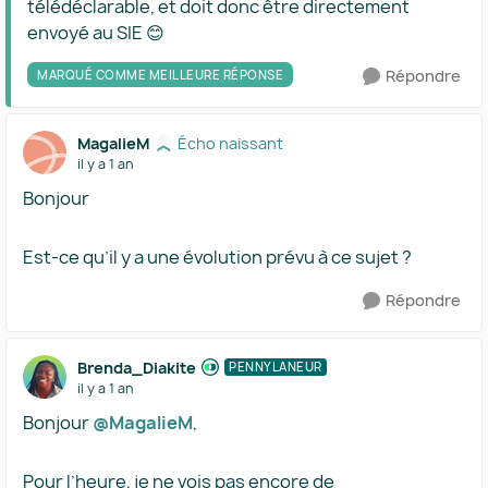
télédéclarable, et doit donc être directement
envoyé au SIE 😊
Répondre
MARQUÉ COMME MEILLEURE RÉPONSE
MagalieM
Écho naissant
il y a 1 an
Bonjour
Est-ce qu’il y a une évolution prévu à ce sujet ?
Répondre
Brenda_Diakite
PENNYLANEUR
il y a 1 an
Bonjour
@MagalieM
,
Pour l’heure, je ne vois pas encore de