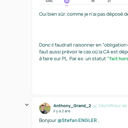
Oui bien sûr, comme je n’ai pas déposé de 
Donc il faudrait raisonner en “obligation
faut aussi prévoir le cas où la CA est dép
à faire sur PL. Par ex: un statut
“fait hor
Anthony_Grand_2
Déchiffreur d
il y a 2 ans
Bonjour
@Stefan ENGLER
,