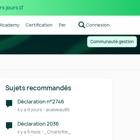
rs jours
Academy
Certification
Pennylane
Connexion
Centre d'aide
Forum R
Communauté gestion
Sujets recommandés
Déclaration n°2746
il y a 9 jours
acaiveau85
Déclaration 2036
il y a 5 mois
_Charlotte_