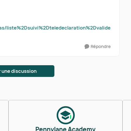
as/liste%2Dsuivi%2Dteledeclaration%2Dvalide
Répondre
 une discussion
Pennylane Academy