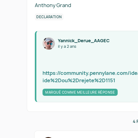
Anthony Grand
DÉCLARATION
Yannick_Derue_AAGEC
il y a 2 ans
https://community.pennylane.com/id
ide%2Dou%2Drejete%2D1151
MARQUÉ COMME MEILLEURE RÉPONSE
4 