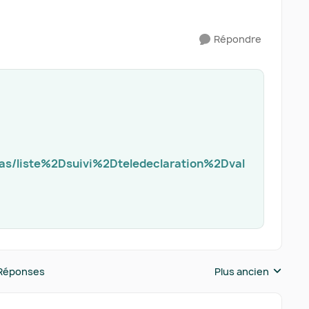
Répondre
eas/liste%2Dsuivi%2Dteledeclaration%2Dval
Réponses
Plus ancien
Réponses triées pa