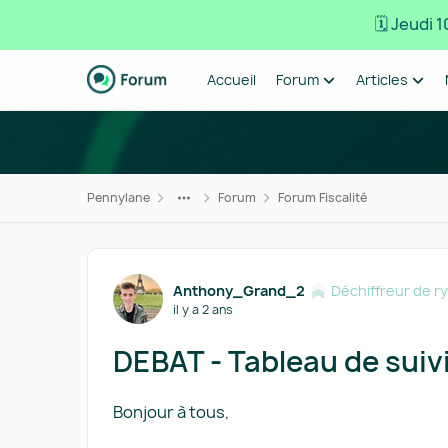
🗓️ Jeudi
Passer au contenu
Accueil
Forum
Articles
Pennylane
Forum
Forum Fiscalité
Forum Discussion
Anthony_Grand_2
Déchiffreur de 
il y a 2 ans
DEBAT - Tableau de suiv
Bonjour à tous,