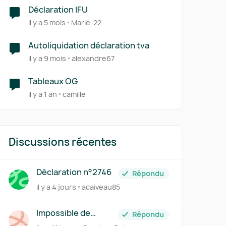
Déclaration IFU
il y a 5 mois
Marie-22
Autoliquidation déclaration tva
il y a 9 mois
alexandre67
Tableaux OG
il y a 1 an
camille
Discussions récentes
Déclaration n°2746
Répondu
il y a 4 jours
acaiveau85
Impossible de
Répondu
déclarer l'acompte