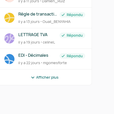
il y a 11 jours
Damien_Ruiz
de TVA du mois de
juillet à néant
Règle de transaction
Répondu
frais bancaires
il y a 13 jours
Ouail_BENYAHIA
LETTRAGE TVA
Répondu
il y a 19 jours
celineL
EDI - Décimales
Répondu
il y a 22 jours
mgomesforte
Afficher plus