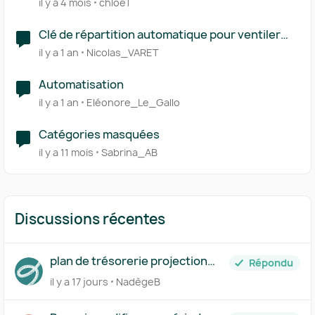
il y a 4 mois
chloeT
Clé de répartition automatique pour ventiler
une opération sur plusieurs catégories
il y a 1 an
Nicolas_VARET
Automatisation
il y a 1 an
Eléonore_Le_Gallo
Catégories masquées
il y a 11 mois
Sabrina_AB
Discussions récentes
plan de trésorerie projection
Répondu
journalière
il y a 17 jours
NadègeB