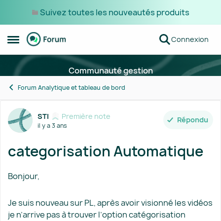
Suivez toutes les nouveautés produits
Passer au contenu
Connexion
Ouvrir Menu Latéral
Communauté gestion
Forum Analytique et tableau de bord
Forum Discussion
STI
Première note
Répondu
il y a 3 ans
categorisation Automatique
Bonjour,
Je suis nouveau sur PL, après avoir visionné les vidéos
je n’arrive pas à trouver l’option catégorisation