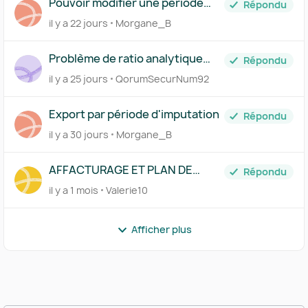
Pouvoir modifier une période
Répondu
d'imputation
il y a 22 jours
Morgane_B
Problème de ratio analytique
Répondu
après saisie comptable
il y a 25 jours
QorumSecurNum92
Export par période d'imputation
Répondu
il y a 30 jours
Morgane_B
AFFACTURAGE ET PLAN DE
Répondu
TRESO
il y a 1 mois
Valerie10
Afficher plus