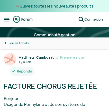
Suivez toutes les nouveautés produits
Passer au contenu
Connexion
Ouvrir Menu Latéral
Communauté gestion
Forum Achats
Forum Discussion
Matthieu_Cambuzat
Première note
il y a 1 an
Répondu
FACTURE CHORUS REJETÉE
Bonjour,
Usager de Pennylane et de son système de