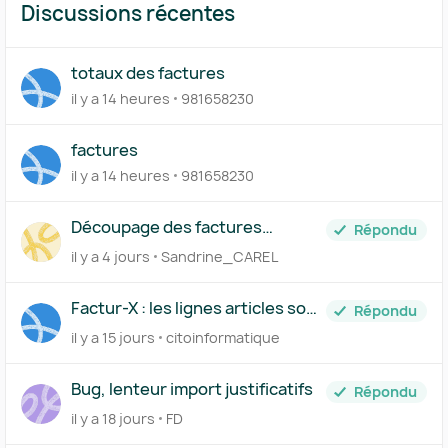
Discussions récentes
totaux des factures
il y a 14 heures
981658230
factures
il y a 14 heures
981658230
Découpage des factures
Répondu
importées
il y a 4 jours
Sandrine_CAREL
Factur-X : les lignes articles sont
Répondu
regroupées dans invoice_lines,
il y a 15 jours
citoinformatique
comment les séparer ?
Bug, lenteur import justificatifs
Répondu
il y a 18 jours
FD