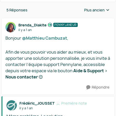
5 Réponses
Plus ancien
Réponses triées 
Brenda_Diakite
PENNYLANEUR
il y a 1 an
Bonjour
@Matthieu Cambuzat
,
Afin de vous pouvoir vous aider au mieux, et vous
apporter une solution personnalisée, je vous invite à
contacter l’équipe support Pennylane, accessible
depuis votre espace via le bouton
Aide & Support >
Nous contacter
😊
Répondre
Frédéric_JOUSSET
Première note
il y a 1 an