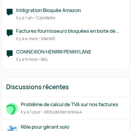
Intégration Bloquée Amazon
il y a 1 an
Camille64
Factures fournisseurs bloquées en boite de
réception
il y a 4 mois
MarieR
CONNEXION HENRRI PENNYLANE
il y a 5 mois
BKL
Discussions récentes
Problème de calcul de TVA sur nos factures
il y a 1 jour
AltitudeServices44
Rôle pour gérant solo