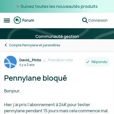
Suivez toutes les nouveautés produits
Passer au contenu
Connexion
Ouvrir Menu Latéral
Communauté gestion
Compte Pennylane et paramètres
Forum Discussion
David_Pinto
Première note
Répondu
il y a 3 ans
Pennylane bloqué
Bonjour,
Hier j’ai pris l’abonnement à 24€ pour tester
pennylane pendant 15 jours mais cela commence mal.