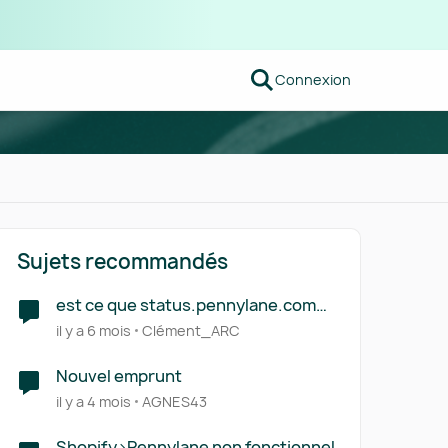
Connexion
Sujets recommandés
est ce que status.pennylane.com
fonctionne ?
il y a 6 mois
Clément_ARC
Nouvel emprunt
il y a 4 mois
AGNES43
Shopify>Pennylane non fonctionnel