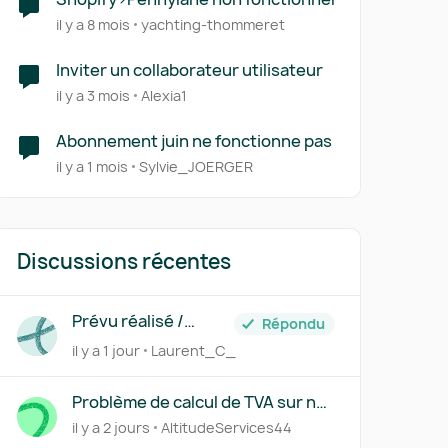
il y a 8 mois
yachting-thommeret
Inviter un collaborateur utilisateur
il y a 3 mois
Alexia1
Abonnement juin ne fonctionne pas
il y a 1 mois
Sylvie_JOERGER
Discussions récentes
Prévu réalisé /
Répondu
Previsionnel /
il y a 1 jour
Laurent_C_
Business Plan
Problème de calcul de TVA sur nos
factures
il y a 2 jours
AltitudeServices44