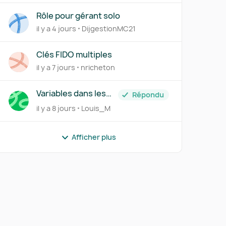
Rôle pour gérant solo
il y a 4 jours
DijgestionMC21
Clés FIDO multiples
il y a 7 jours
nricheton
Variables dans les
Répondu
abonnements
il y a 8 jours
Louis_M
Afficher plus