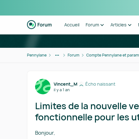
Passer au contenu
Accueil
Forum
Articles
Pennylane
Forum
Compte Pennylane et param
Forum Discussion
Vincent_M
Écho naissant
il y a 1 an
Limites de la nouvelle v
fonctionnelle pour les u
Bonjour,