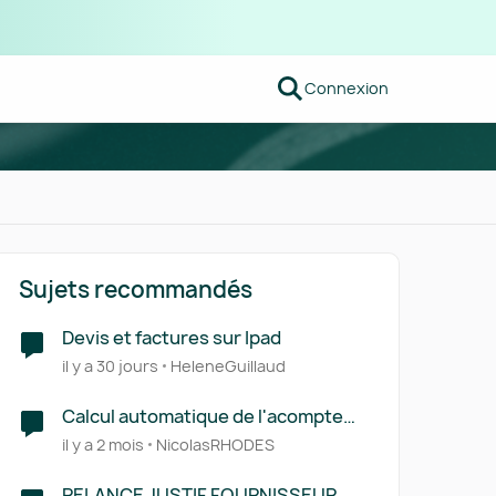
Connexion
Sujets recommandés
Devis et factures sur Ipad
il y a 30 jours
HeleneGuillaud
Calcul automatique de l'acompte
sur devis
il y a 2 mois
NicolasRHODES
RELANCE JUSTIF FOURNISSEUR