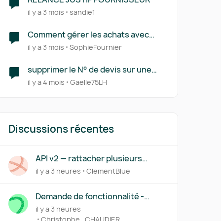
il y a 3 mois
sandie1
Comment gérer les achats avec
paiements sur devis/proforma ?
il y a 3 mois
SophieFournier
supprimer le N° de devis sur une
facture
il y a 4 mois
Gaelle75LH
Discussions récentes
API v2 — rattacher plusieurs
factures (acompte/solde) à un
il y a 3 heures
ClementBlue
même devis
Demande de fonctionnalité -
Règles de catégorisation basées
il y a 3 heures
sur le contenu OCR des factures
r
Christophe_CHAUDIER