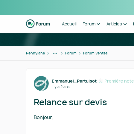
Passer au contenu
Accueil
Forum
Articles
Pennylane
Forum
Forum Ventes
Forum Discussion
Emmanuel_Pertuisot
Première note
il y a 2 ans
Relance sur devis
Bonjour,