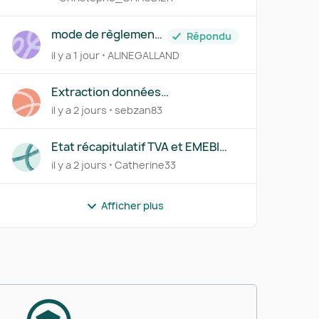
mode de règlement
Répondu
= chèque
il y a 1 jour
ALINEGALLAND
Extraction données
devis/factures - Macro
il y a 2 jours
sebzan83
Etat récapitulatif TVA et EMEBI
(DEB)
il y a 2 jours
Catherine33
Afficher plus