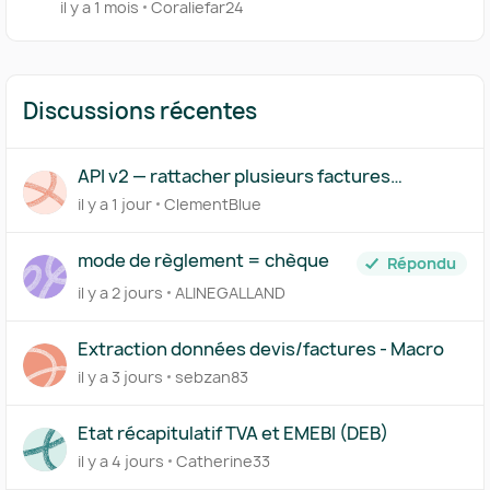
champ commission - Besoin urgent
il y a 1 mois
Coraliefar24
Discussions récentes
API v2 — rattacher plusieurs factures
(acompte/solde) à un même devis
il y a 1 jour
ClementBlue
mode de règlement = chèque
Répondu
il y a 2 jours
ALINEGALLAND
Extraction données devis/factures - Macro
il y a 3 jours
sebzan83
Etat récapitulatif TVA et EMEBI (DEB)
il y a 4 jours
Catherine33