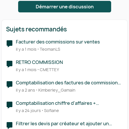
Démarrer une discussion
Sujets recommandés
Facturer des commissions sur ventes
il y a 1 mois
TeomanLS
RETRO COMMISSION
il y a 1 mois
CMETTEY
Comptabilisation des factures de commissions
TR Deliveroo etc..
il y a 2 ans
Kimberley_Gamain
Comptabilisation chiffre d'affaires +
commission VTC
il y a 24 jours
Sofiane
Filtrer les devis par créateur et ajouter un