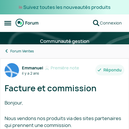
Suivez toutes les nouveautés produits
Passer au contenu
Connexion
Ouvrir Menu Latéral
Communauté gestion
Forum Ventes
Forum Discussion
Emmanuel
Première note
Répondu
il y a 2 ans
Facture et commission
Bonjour,
Nous vendons nos produits via des sites partenaires
qui prennent une commission.