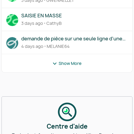
3 days ago
GWENAELLE1
SAISIE EN MASSE
3 days ago
CathyB
demande de pièce sur une seule ligne d'une
transaction
4 days ago
MELANIE64
Show More
Centre d'aide