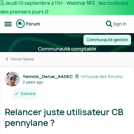
🗓️ Jeudi 10 septembre à 11H - Webinar RFE : les coulisses
des premiers jours
Skip to content
Sign In
Open Side Menu
Communauté gestion
Communauté comptable
Forum Saisie
Forum Discussion
Yannick_Derue_AAGEC
Virtuose des forums
2 years ago
Solved
Relancer juste utilisateur CB
pennylane ?