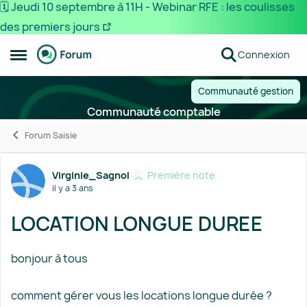
🗓️ Jeudi 10 septembre à 11H - Webinar RFE : les coulisses
des premiers jours
Passer au contenu
Connexion
Ouvrir Menu Latéral
Communauté gestion
Communauté comptable
Forum Saisie
Forum Discussion
Virginie_Sagnol
Première note
il y a 3 ans
LOCATION LONGUE DUREE
bonjour à tous
comment gérer vous les locations longue durée ?