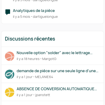
Analytiques de la pièce
il y a 5 mois
dartiguelongue
Discussions récentes
Nouvelle option "solder" avec le lettrage
partiel
il y a 18 heures
MargotG
demande de pièce sur une seule ligne d'une
transaction
il y a 1 jour
MELANIE64
ABSENCE DE CONVERSION AUTOMATIQUE
D'UN COMPTE EN DEVISE SUR UNE SAISIE
il y a 1 jour
jpanstett
MANUELLE