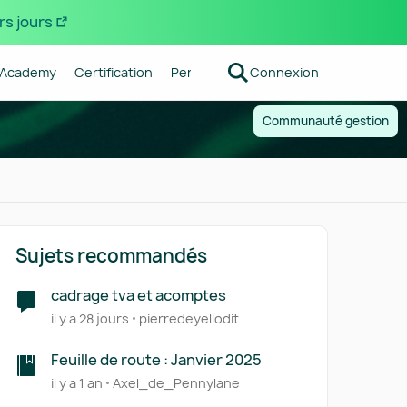
rs jours
Academy
Certification
Pennylane
Connexion
Centre d'aide
Forum R
Communauté gestion
Sujets recommandés
cadrage tva et acomptes
il y a 28 jours
pierredeyellodit
Feuille de route : Janvier 2025
il y a 1 an
Axel_de_Pennylane