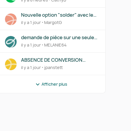
Nouvelle option "solder" avec le
lettrage partiel
il y a 1 jour
MargotG
demande de pièce sur une seule
ligne d'une transaction
il y a 1 jour
MELANIE64
ABSENCE DE CONVERSION
AUTOMATIQUE D'UN COMPTE EN
il y a 1 jour
jpanstett
DEVISE SUR UNE SAISIE
MANUELLE
Afficher plus