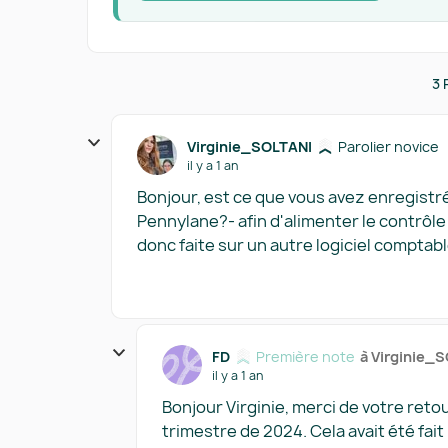
3 
Virginie_SOLTANI
Parolier novice
il y a 1 an
Bonjour, est ce que vous avez enregistr
Pennylane?- afin d'alimenter le contrô
donc faite sur un autre logiciel comptab
FD
Première note
à Virginie_
il y a 1 an
Bonjour Virginie, merci de votre retou
trimestre de 2024. Cela avait été fa