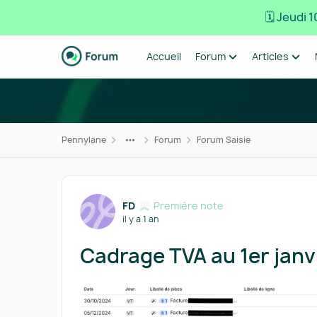
🗓️ Jeudi
Passer au contenu
Accueil
Forum
Articles
Pennylane
Forum
Forum Saisie
Forum Discussion
FD
Première note
il y a 1 an
Cadrage TVA au 1er janv