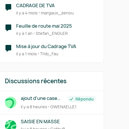
CADRAGE DE TVA
il y a 4 mois
margaux_zenou
Feuille de route mai 2025
il y a 1 an
Stefan_ENGLER
Mise à jour du Cadrage TVA
il y a 1 mois
Thib_Fau
Discussions récentes
ajout d'une case
Répondu
siren+suffixe
il y a 8 heures
GWENAELLE1
SAISIE EN MASSE
il y a 8 heures
CathyB