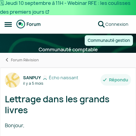
🗓️ Jeudi 10 septembre à 11H - Webinar RFE : les coulisses
des premiers jours
Passer au contenu
Connexion
Ouvrir Menu Latéral
Communauté gestion
Communauté comptable
Forum Révision
Forum Discussion
SANPUY
Écho naissant
Répondu
il y a 5 mois
Lettrage dans les grands
livres
Bonjour,