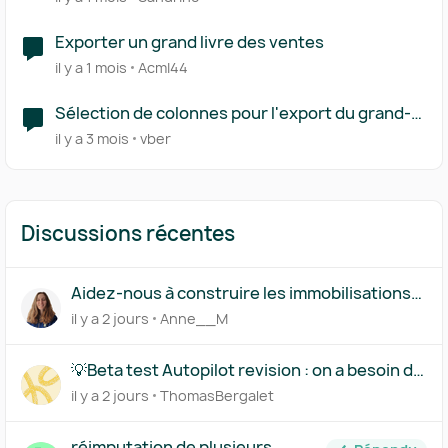
Exporter un grand livre des ventes
il y a 1 mois
AcmI44
Sélection de colonnes pour l'export du grand-
livre
il y a 3 mois
vber
Discussions récentes
Aidez-nous à construire les immobilisations
par composants
il y a 2 jours
Anne__M
💡Beta test Autopilot revision : on a besoin de
vous !
il y a 2 jours
ThomasBergalet
réimputation de plusieurs