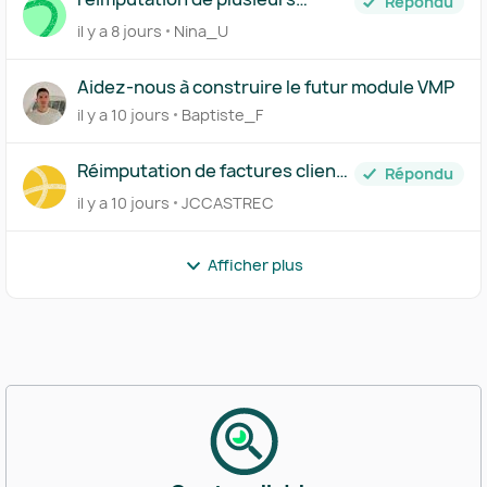
Répondu
achats en CC d'associé
il y a 8 jours
Nina_U
Aidez-nous à construire le futur module VMP
il y a 10 jours
Baptiste_F
Réimputation de factures clients
Répondu
générée sur Pennylane
il y a 10 jours
JCCASTREC
interdite!
Afficher plus