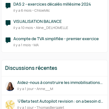
DAS 2 - exercices décalés millésime 2024
il y a 6 mois
ChloeMic
VISUALISATION BALANCE
il y a 10 mois
Aline_DELHOMELLE
Acompte de TVA simplifiée - premier exercice
il y a 1 mois
MA
Discussions récentes
Aidez-nous à construire les immobilisations
par composants
il y a 1 jour
Anne__M
💡Beta test Autopilot revision : on a besoin de
vous !
il y a 1 jour
ThomasBergalet