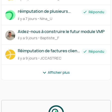
réimputation de plusieurs
Répondu
achats en CC d'associé
il y a 7 jours
Nina_U
Aidez-nous à construire le futur module VMP
il y a 9 jours
Baptiste_F
Réimputation de factures clients
Répondu
générée sur Pennylane
il y a 9 jours
JCCASTREC
interdite!
Afficher plus