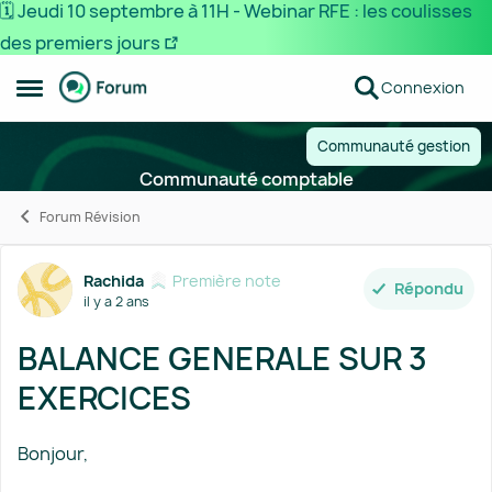
🗓️ Jeudi 10 septembre à 11H - Webinar RFE : les coulisses
des premiers jours
Passer au contenu
Connexion
Ouvrir Menu Latéral
Communauté gestion
Communauté comptable
Forum Révision
Forum Discussion
Rachida
Première note
Répondu
il y a 2 ans
BALANCE GENERALE SUR 3
EXERCICES
Bonjour,