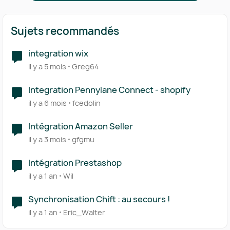
Sujets recommandés
integration wix
il y a 5 mois
Greg64
Integration Pennylane Connect - shopify
il y a 6 mois
fcedolin
Intégration Amazon Seller
il y a 3 mois
gfgmu
Intégration Prestashop
il y a 1 an
Wil
Synchronisation Chift : au secours !
il y a 1 an
Eric_Walter