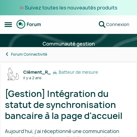
Suivez toutes les nouveautés produits
Passer au contenu
Connexion
Ouvrir Menu Latéral
Communauté gestion
Forum Connectivité
Forum Discussion
Clément_R_
Batteur de mesure
il y a 2 ans
[Gestion] Intégration du
statut de synchronisation
bancaire à la page d'accueil
Aujourd’hui, j’ai réceptionné une communication