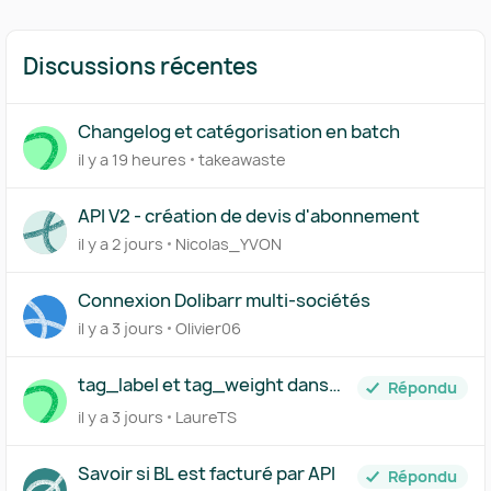
Discussions récentes
Changelog et catégorisation en batch
il y a 19 heures
takeawaste
API V2 - création de devis d'abonnement
il y a 2 jours
Nicolas_YVON
Connexion Dolibarr multi-sociétés
il y a 3 jours
Olivier06
tag_label et tag_weight dans
Répondu
l'API
il y a 3 jours
LaureTS
Savoir si BL est facturé par API
Répondu