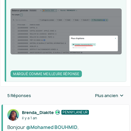
MARQUÉ COMME MEILLEURE RÉPONSE
5 Réponses
Plus ancien
Réponses triées 
Brenda_Diakite
PENNYLANEUR
il y a 1 an
Bonjour
@Mohamed BOUHMID
,