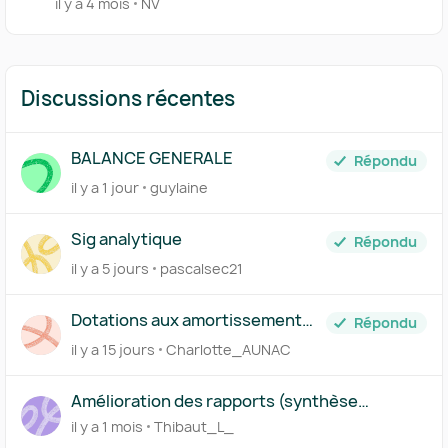
il y a 4 mois
NV
Discussions récentes
BALANCE GENERALE
Répondu
il y a 1 jour
guylaine
Sig analytique
Répondu
il y a 5 jours
pascalsec21
Dotations aux amortissement
Répondu
prévisionnelles
il y a 15 jours
Charlotte_AUNAC
Amélioration des rapports (synthèse
financière et rendez-vous bilan)
il y a 1 mois
Thibaut_L_