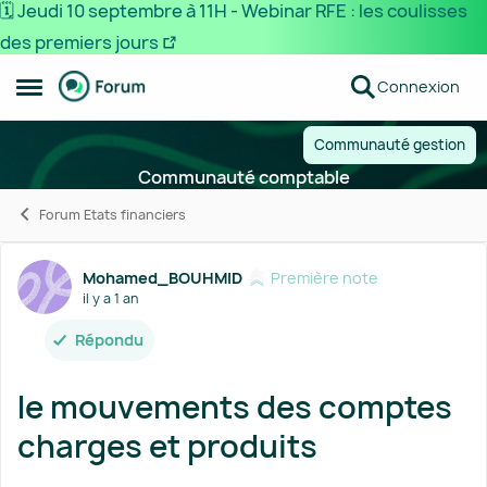
🗓️ Jeudi 10 septembre à 11H - Webinar RFE : les coulisses
des premiers jours
Passer au contenu
Connexion
Ouvrir Menu Latéral
Communauté gestion
Communauté comptable
Forum Etats financiers
Forum Discussion
Mohamed_BOUHMID
Première note
il y a 1 an
Répondu
le mouvements des comptes
charges et produits