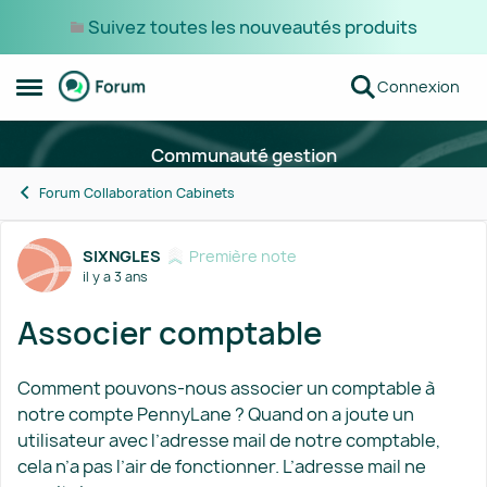
Suivez toutes les nouveautés produits
Passer au contenu
Connexion
Ouvrir Menu Latéral
Communauté gestion
Forum Collaboration Cabinets
Forum Discussion
SIXNGLES
Première note
il y a 3 ans
Associer comptable
Comment pouvons-nous associer un comptable à
notre compte PennyLane ? Quand on a joute un
utilisateur avec l’adresse mail de notre comptable,
cela n’a pas l’air de fonctionner. L’adresse mail ne