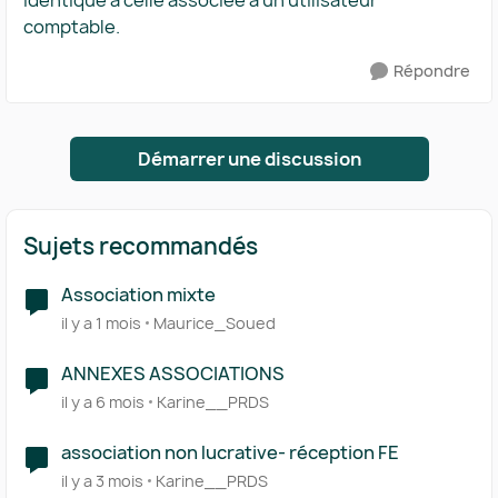
identique à celle associée à un utilisateur
comptable.
Répondre
Démarrer une discussion
Sujets recommandés
Association mixte
il y a 1 mois
Maurice_Soued
ANNEXES ASSOCIATIONS
il y a 6 mois
Karine__PRDS
association non lucrative- réception FE
il y a 3 mois
Karine__PRDS