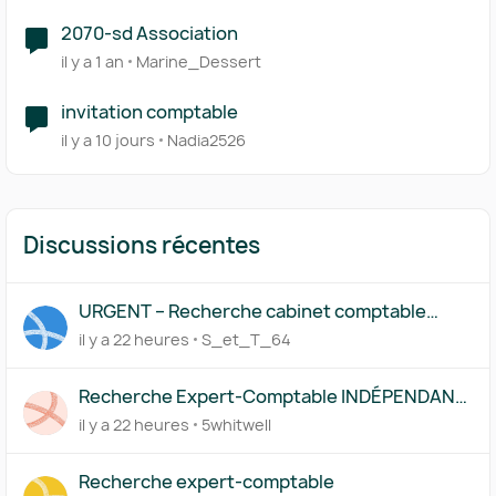
2070-sd Association
il y a 1 an
Marine_Dessert
invitation comptable
il y a 10 jours
Nadia2526
Discussions récentes
URGENT – Recherche cabinet comptable
Pennylane – Start-up technologique
il y a 22 heures
S_et_T_64
internationale
Recherche Expert-Comptable INDÉPENDANT
(Solo) – SARL Para-hôtellerie – Anglais
il y a 22 heures
5whitwell
Recherche expert-comptable