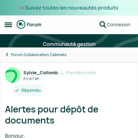
Suivez toutes les nouveautés produits
Passer au contenu
Connexion
Ouvrir Menu Latéral
Communauté gestion
Forum Collaboration Cabinets
Forum Discussion
Sylvie_Collomb
Première note
il y a 1 an
Répondu
Alertes pour dépôt de
documents
Bonjour,