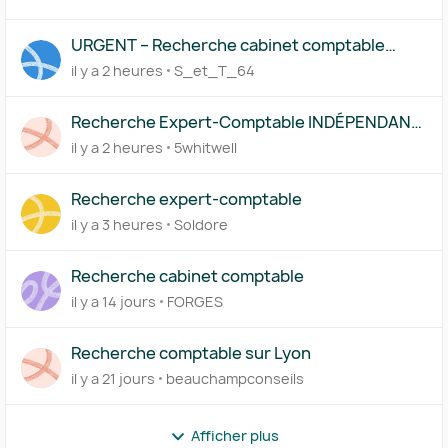
URGENT – Recherche cabinet comptable
Pennylane – Start-up technologique
il y a 2 heures
S_et_T_64
internationale
Recherche Expert-Comptable INDÉPENDANT
(Solo) – SARL Para-hôtellerie – Anglais
il y a 2 heures
5whitwell
Recherche expert-comptable
il y a 3 heures
Soldore
Recherche cabinet comptable
il y a 14 jours
FORGES
Recherche comptable sur Lyon
il y a 21 jours
beauchampconseils
Afficher plus