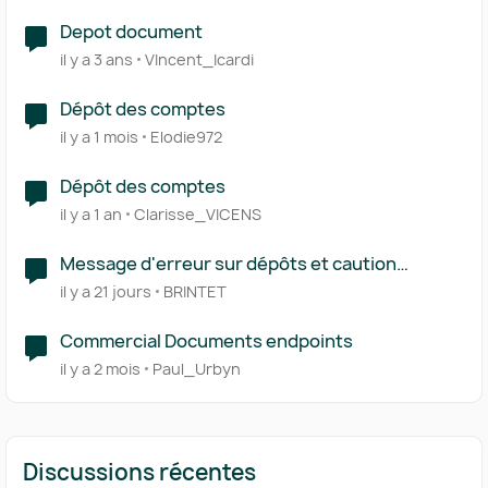
Depot document
il y a 3 ans
VIncent_Icardi
Dépôt des comptes
il y a 1 mois
Elodie972
Dépôt des comptes
il y a 1 an
Clarisse_VICENS
Message d'erreur sur dépôts et caution
négative
il y a 21 jours
BRINTET
Commercial Documents endpoints
il y a 2 mois
Paul_Urbyn
Discussions récentes