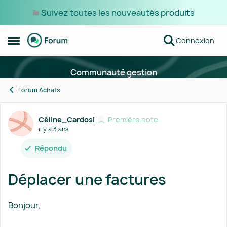
Suivez toutes les nouveautés produits
Passer au contenu
Connexion
Ouvrir Menu Latéral
Communauté gestion
Forum Achats
Forum Discussion
Céline_Cardosi
Première note
il y a 3 ans
Répondu
Déplacer une factures
Bonjour,