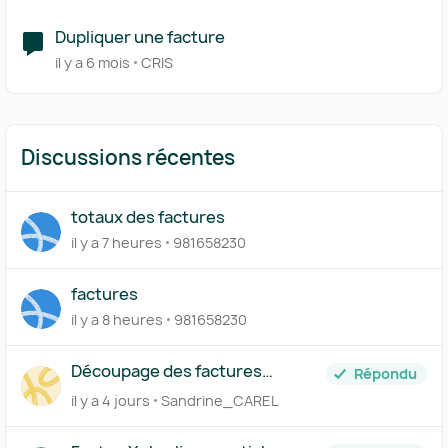
Dupliquer une facture
il y a 6 mois
CRIS
Discussions récentes
totaux des factures
il y a 7 heures
981658230
factures
il y a 8 heures
981658230
Découpage des factures
Répondu
importées
il y a 4 jours
Sandrine_CAREL