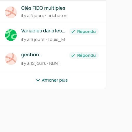
Clés FIDO multiples
il y a 5 jours
nricheton
Variables dans les
Répondu
abonnements
il y a 6 jours
Louis_M
gestion
Répondu
interne:temps
il y a 12 jours
NBNT
Afficher plus