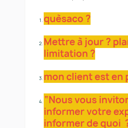
quèsaco ?
Mettre à jour ? pla
limitation ?
mon client est en 
“Nous vous invito
informer votre e
informer de quoi ?