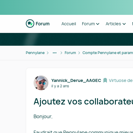
Passer au contenu
Accueil
Forum
Articles
Pennylane
Forum
Compte Pennylane et param
Forum Discussion
Yannick_Derue_AAGEC
Virtuose d
il y a 2 ans
Ajoutez vos collaborate
Bonjour,
Faudrait que Pennylane communique mieux