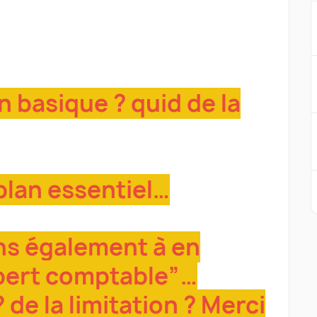
n basique ? quid de la
plan essentiel…
ns également à en
xpert comptable”…
 de la limitation ? Merci