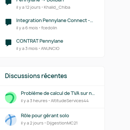
il y a 12 jours
Khalid_Chiba
Integration Pennylane Connect -
shopify
il y a 6 mois
fcedolin
CONTRAT Pennylane
il y a 3 mois
ANUNCIO
Discussions récentes
Problème de calcul de TVA sur nos
factures
il y a 3 heures
AltitudeServices44
Rôle pour gérant solo
il y a 2 jours
DijgestionMC21