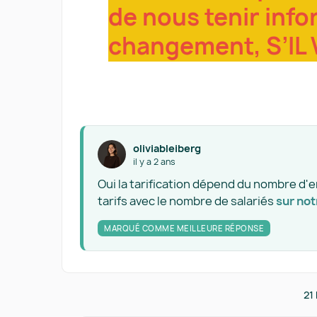
de nous tenir info
changement, S’IL 
oliviableiberg
il y a 2 ans
Oui la tarification dépend du nombre d'
tarifs avec le nombre de salariés
sur not
MARQUÉ COMME MEILLEURE RÉPONSE
21