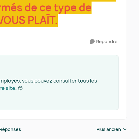
rmés de ce type de
VOUS PLAÎT.
Répondre
employés, vous pouvez consulter tous les
re site.
😊
 Réponses
Plus ancien
Réponses triées pa