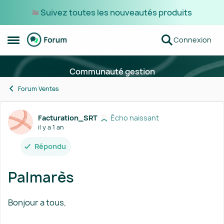
Suivez toutes les nouveautés produits
Passer au contenu
Connexion
Ouvrir Menu Latéral
Communauté gestion
Forum Ventes
Forum Discussion
Facturation_SRT
Écho naissant
il y a 1 an
Répondu
Palmarès
Bonjour a tous,