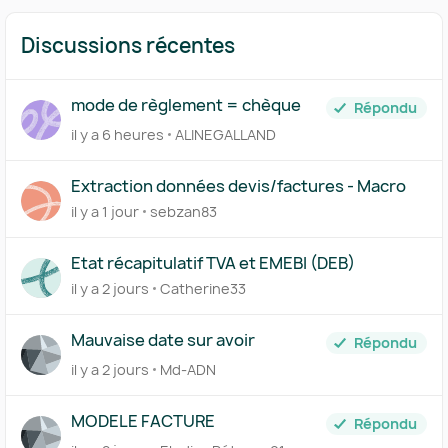
Discussions récentes
mode de règlement = chèque
Répondu
il y a 6 heures
ALINEGALLAND
Extraction données devis/factures - Macro
il y a 1 jour
sebzan83
Etat récapitulatif TVA et EMEBI (DEB)
il y a 2 jours
Catherine33
Mauvaise date sur avoir
Répondu
il y a 2 jours
Md-ADN
MODELE FACTURE
Répondu