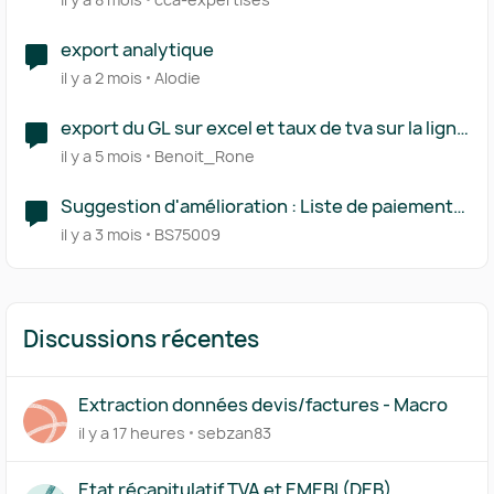
export analytique
il y a 2 mois
Alodie
export du GL sur excel et taux de tva sur la ligne
client
il y a 5 mois
Benoit_Rone
Suggestion d'amélioration : Liste de paiement
des fournisseurs
il y a 3 mois
BS75009
Discussions récentes
Extraction données devis/factures - Macro
il y a 17 heures
sebzan83
Etat récapitulatif TVA et EMEBI (DEB)