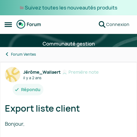
Suivez toutes les nouveautés produits
Passer au contenu
Connexion
Ouvrir Menu Latéral
Communauté gestion
Forum Ventes
Forum Discussion
Jérôme_Wallaert
Première note
il y a 2 ans
Répondu
Export liste client
Bonjour,