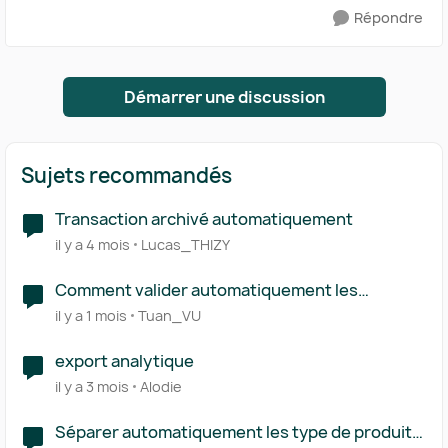
Répondre
Démarrer une discussion
Sujets recommandés
Transaction archivé automatiquement
il y a 4 mois
Lucas_THIZY
Comment valider automatiquement les
rapprochements suggérés ?
il y a 1 mois
Tuan_VU
export analytique
il y a 3 mois
Alodie
Séparer automatiquement les type de produits