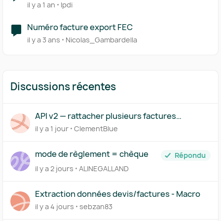
sur devis, facture,...
il y a 1 an
lpdi
Numéro facture export FEC
il y a 3 ans
Nicolas_Gambardella
Discussions récentes
API v2 — rattacher plusieurs factures
(acompte/solde) à un même devis
il y a 1 jour
ClementBlue
mode de règlement = chèque
Répondu
il y a 2 jours
ALINEGALLAND
Extraction données devis/factures - Macro
il y a 4 jours
sebzan83