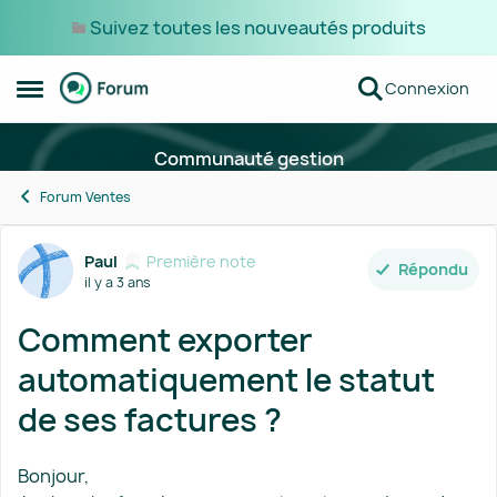
Suivez toutes les nouveautés produits
Passer au contenu
Connexion
Ouvrir Menu Latéral
Communauté gestion
Forum Ventes
Forum Discussion
Paul
Première note
Répondu
il y a 3 ans
Comment exporter
automatiquement le statut
de ses factures ?
Bonjour,