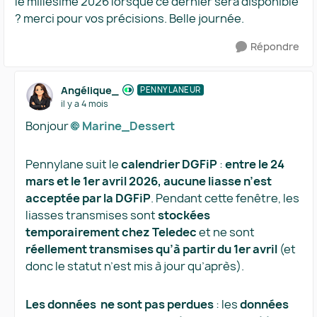
le millésime 2026 lorsque ce dernier sera disponible
? merci pour vos précisions. Belle journée.
Répondre
Angélique_
PENNYLANEUR
il y a 4 mois
Bonjour
Marine_Dessert​
Pennylane suit le ​
calendrier DGFiP
​ : ​
entre le 24
mars et le 1er avril 2026, aucune liasse n’est
acceptée par la DGFiP
​. Pendant cette fenêtre, les
liasses transmises sont ​
stockées
temporairement chez Teledec
​ et ne sont ​
réellement transmises qu’à partir du 1er avril
​ (et
donc le statut n’est mis à jour qu’après).
Les données ne sont pas perdues
​ : les ​
données