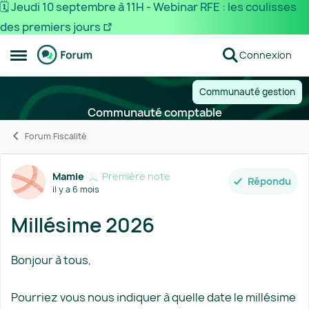
🗓️ Jeudi 10 septembre à 11H - Webinar RFE : les coulisses
des premiers jours
Passer au contenu
Connexion
Ouvrir Menu Latéral
Communauté gestion
Communauté comptable
Forum Fiscalité
Forum Discussion
Mamie
Première note
Répondu
il y a 6 mois
Millésime 2026
Bonjour à tous,
Pourriez vous nous indiquer à quelle date le millésime