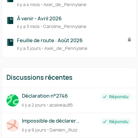
il y a 4 mois
Axel_de_Pennylane
À venir - Avril 2026
il y a 3 mois
Caroline_Pennylane
Feuille de route : Août 2026
il y a 3 jours
Axel_de_Pennylane
Discussions récentes
Déclaration n°2746
Répondu
il y a 2 jours
acaiveau85
Impossible de déclarer
Répondu
l'acompte de TVA du mois de
il y a 9 jours
Damien_Ruiz
juillet à néant