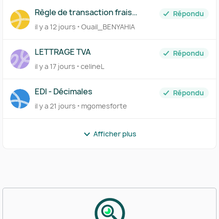
Règle de transaction frais
Répondu
bancaires
il y a 12 jours
Ouail_BENYAHIA
LETTRAGE TVA
Répondu
il y a 17 jours
celineL
EDI - Décimales
Répondu
il y a 21 jours
mgomesforte
Afficher plus