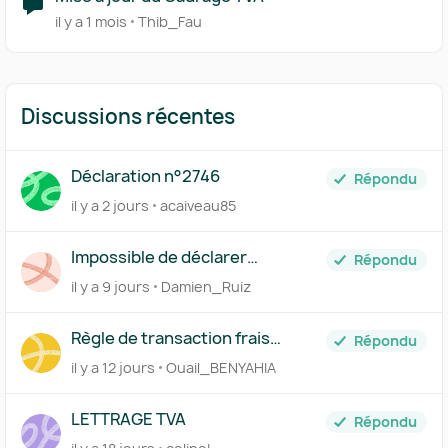
il y a 1 mois
Thib_Fau
Discussions récentes
Déclaration n°2746
Répondu
il y a 2 jours
acaiveau85
Impossible de déclarer
Répondu
l'acompte de TVA du mois de
il y a 9 jours
Damien_Ruiz
juillet à néant
Règle de transaction frais
Répondu
bancaires
il y a 12 jours
Ouail_BENYAHIA
LETTRAGE TVA
Répondu