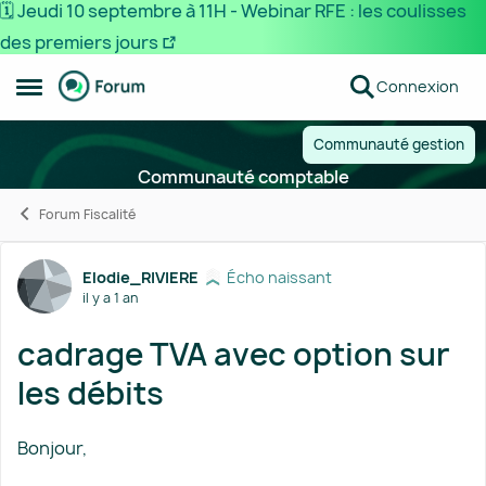
🗓️ Jeudi 10 septembre à 11H - Webinar RFE : les coulisses
des premiers jours
Passer au contenu
Connexion
Ouvrir Menu Latéral
Communauté gestion
Communauté comptable
Forum Fiscalité
Forum Discussion
Elodie_RIVIERE
Écho naissant
il y a 1 an
cadrage TVA avec option sur
les débits
Bonjour,