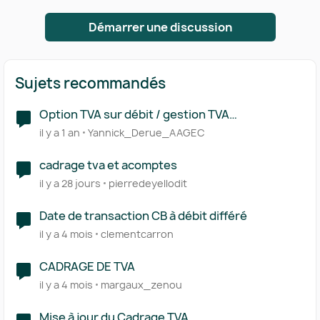
Démarrer une discussion
Sujets recommandés
Option TVA sur débit / gestion TVA
encaissement
il y a 1 an
Yannick_Derue_AAGEC
cadrage tva et acomptes
il y a 28 jours
pierredeyellodit
Date de transaction CB à débit différé
il y a 4 mois
clementcarron
CADRAGE DE TVA
il y a 4 mois
margaux_zenou
Mise à jour du Cadrage TVA