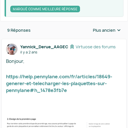
MARQUÉ COMME MEILLEURE RÉPONSE
9 Réponses
Plus ancien
Réponses triées 
Yannick_Derue_AAGEC
Virtuose des forums
il y a 2 ans
Bonjour,
https://help.pennylane.com/fr/articles/18649-
generer-et-telecharger-les-plaquettes-sur-
pennylane#h_1478e3fb7e