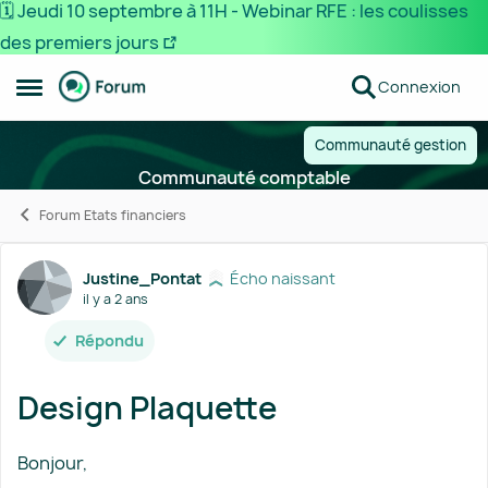
🗓️ Jeudi 10 septembre à 11H - Webinar RFE : les coulisses
des premiers jours
Passer au contenu
Connexion
Ouvrir Menu Latéral
Communauté gestion
Communauté comptable
Forum Etats financiers
Forum Discussion
Justine_Pontat
Écho naissant
il y a 2 ans
Répondu
Design Plaquette
Bonjour,