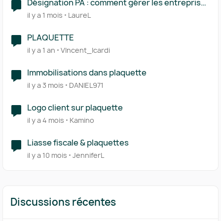
Désignation PA : comment gérer les entreprises
multi-établissements (SIREN/SIRET) ?
il y a 1 mois
LaureL
PLAQUETTE
il y a 1 an
VIncent_Icardi
Immobilisations dans plaquette
il y a 3 mois
DANIEL971
Logo client sur plaquette
il y a 4 mois
Kamino
Liasse fiscale & plaquettes
il y a 10 mois
JenniferL
Discussions récentes