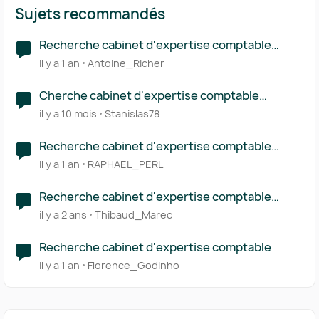
Sujets recommandés
Recherche cabinet d'expertise comptable
spécialisé produit physique avec Pennylane
il y a 1 an
Antoine_Richer
Cherche cabinet d'expertise comptable
Boulogne-Billancourt - Saas / RH Tech
il y a 10 mois
Stanislas78
Recherche cabinet d'expertise comptable
spécialisé Trading utilisant Pennylande
il y a 1 an
RAPHAEL_PERL
Recherche cabinet d'expertise comptable
utilisant Pennylane
il y a 2 ans
Thibaud_Marec
Recherche cabinet d'expertise comptable
il y a 1 an
Florence_Godinho