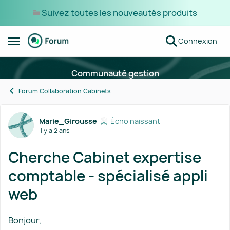
Suivez toutes les nouveautés produits
Passer au contenu
Connexion
Ouvrir Menu Latéral
Communauté gestion
Forum Collaboration Cabinets
Forum Discussion
Marie_Girousse
Écho naissant
il y a 2 ans
Cherche Cabinet expertise
comptable - spécialisé appli
web
Bonjour,