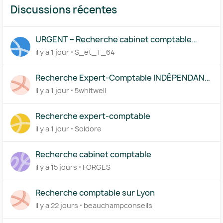
Discussions récentes
URGENT – Recherche cabinet comptable
Pennylane – Start-up technologique
il y a 1 jour
S_et_T_64
internationale
Recherche Expert-Comptable INDÉPENDANT
(Solo) – SARL Para-hôtellerie – Anglais
il y a 1 jour
5whitwell
Recherche expert-comptable
il y a 1 jour
Soldore
Recherche cabinet comptable
il y a 15 jours
FORGES
Recherche comptable sur Lyon
il y a 22 jours
beauchampconseils