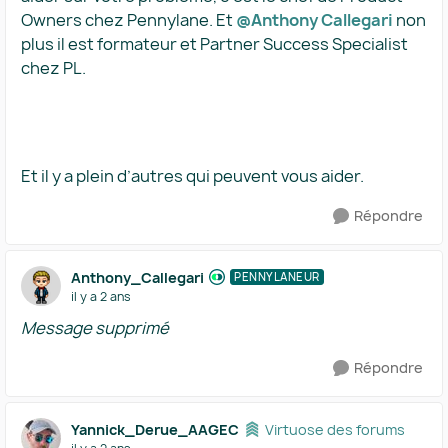
Owners chez Pennylane. Et
@Anthony Callegari
non
plus il est formateur et Partner Success Specialist
chez PL.
Et il y a plein d’autres qui peuvent vous aider.
Répondre
Anthony_Callegari
PENNYLANEUR
il y a 2 ans
Message supprimé
Répondre
Yannick_Derue_AAGEC
Virtuose des forums