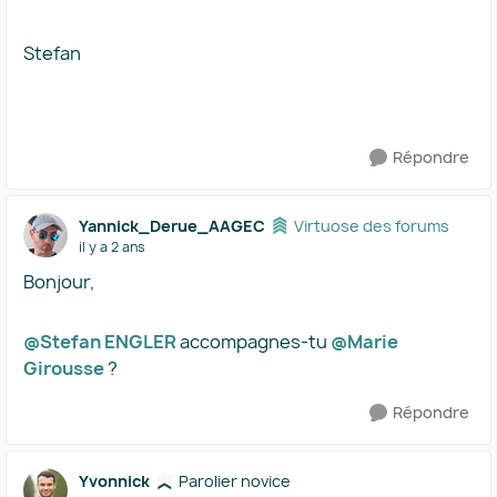
Stefan
Répondre
Yannick_Derue_AAGEC
Virtuose des forums
il y a 2 ans
Bonjour,
@Stefan ENGLER
accompagnes-tu
@Marie
Girousse
?
Répondre
Yvonnick
Parolier novice