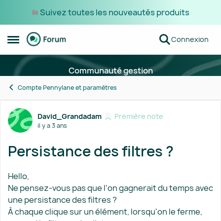
Suivez toutes les nouveautés produits
Passer au contenu
Connexion
Ouvrir Menu Latéral
Communauté gestion
Compte Pennylane et paramètres
Forum Discussion
David_Grandadam
Première note
il y a 3 ans
Persistance des filtres ?
Hello,
Ne pensez-vous pas que l'on gagnerait du temps avec
une persistance des filtres ?
À chaque clique sur un élément, lorsqu'on le ferme,