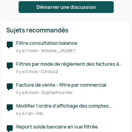
Démarrer une discussion
Sujets recommandés
Filtre consultation balance
il y a 7 mois
Antoine_JAUNET
Filtres par mode de règlement des factures à
payer
il y a 5 mois
Cindy42
Facture de vente - filtre par commercial
il y a 6 mois
SophieFournier
Modifier l'ordre d'affichage des comptes
bancaires dans le filtre
il y a 1 an
AdL
Report solde bancaire en vue filtrée