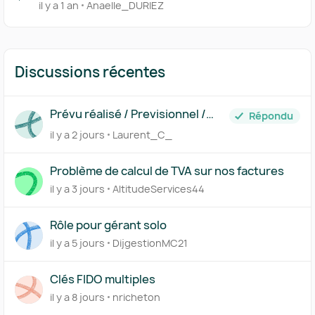
il y a 1 an
Anaelle_DURIEZ
Discussions récentes
Prévu réalisé / Previsionnel /
Répondu
Business Plan
il y a 2 jours
Laurent_C_
Problème de calcul de TVA sur nos factures
il y a 3 jours
AltitudeServices44
Rôle pour gérant solo
il y a 5 jours
DijgestionMC21
Clés FIDO multiples
il y a 8 jours
nricheton