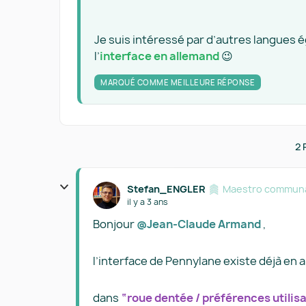
Je suis intéressé par d’autres langues 
l’
interface en allemand
😉
MARQUÉ COMME MEILLEURE RÉPONSE
2 
Stefan_ENGLER
Maestro communa
il y a 3 ans
Bonjour
@Jean-Claude Armand
,
l’interface de Pennylane existe déjà en a
dans
“roue dentée / préférences utilis