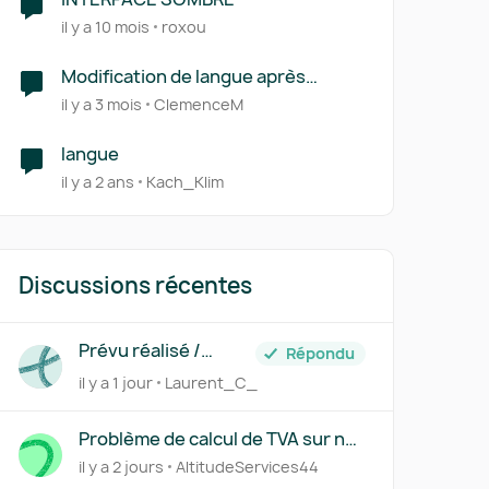
il y a 10 mois
roxou
Modification de langue après
création facture
il y a 3 mois
ClemenceM
langue
il y a 2 ans
Kach_Klim
Discussions récentes
Prévu réalisé /
Répondu
Previsionnel /
il y a 1 jour
Laurent_C_
Business Plan
Problème de calcul de TVA sur nos
factures
il y a 2 jours
AltitudeServices44