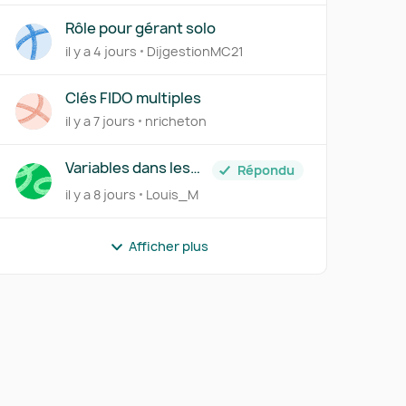
Rôle pour gérant solo
il y a 4 jours
DijgestionMC21
Clés FIDO multiples
il y a 7 jours
nricheton
Variables dans les
Répondu
abonnements
il y a 8 jours
Louis_M
Afficher plus