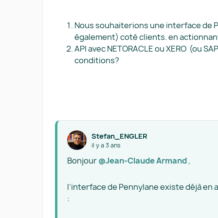
Nous souhaiterions une interface de PL
également) coté clients. en actionnan
API avec NETORACLE ou XERO (ou SAP)
conditions?
Stefan_ENGLER
il y a 3 ans
Bonjour
@Jean-Claude Armand
,
l’interface de Pennylane existe déjà en a
: