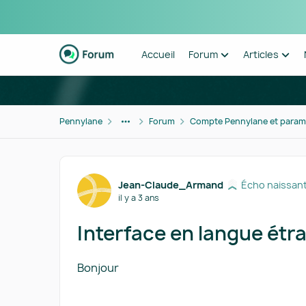
Passer au contenu
Accueil
Forum
Articles
Pennylane
Forum
Compte Pennylane et param
Forum Discussion
Jean-Claude_Armand
Écho naissan
il y a 3 ans
Interface en langue étr
Bonjour