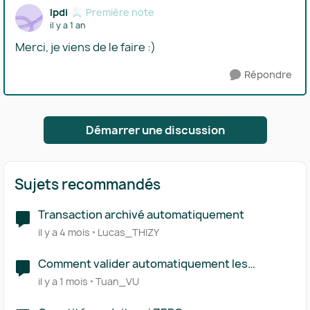
lpdi
Première note
il y a 1 an
Merci, je viens de le faire :)
Répondre
Démarrer une discussion
Sujets recommandés
Transaction archivé automatiquement
il y a 4 mois
Lucas_THIZY
Comment valider automatiquement les
rapprochements suggérés ?
il y a 1 mois
Tuan_VU