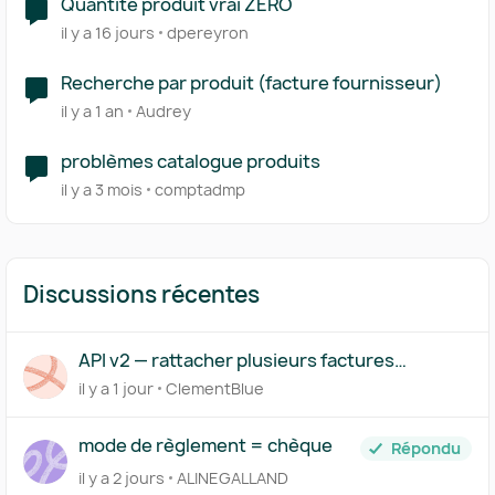
Quantité produit vrai ZERO
il y a 16 jours
dpereyron
Recherche par produit (facture fournisseur)
il y a 1 an
Audrey
problèmes catalogue produits
il y a 3 mois
comptadmp
Discussions récentes
API v2 — rattacher plusieurs factures
(acompte/solde) à un même devis
il y a 1 jour
ClementBlue
mode de règlement = chèque
Répondu
il y a 2 jours
ALINEGALLAND