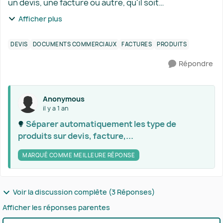
un devis, une facture ou autre, qu'il soit
automatiquement ajouté dans une section ayant
Afficher plus
comme titre le type de produit qu'on lui a donné
(Prest...
DEVIS
DOCUMENTS COMMERCIAUX
FACTURES
PRODUITS
Répondre
Anonymous
il y a 1 an
Séparer automatiquement les type de
produits sur devis, facture,...​
MARQUÉ COMME MEILLEURE RÉPONSE
Voir la discussion complète (3 Réponses)
Afficher les réponses parentes