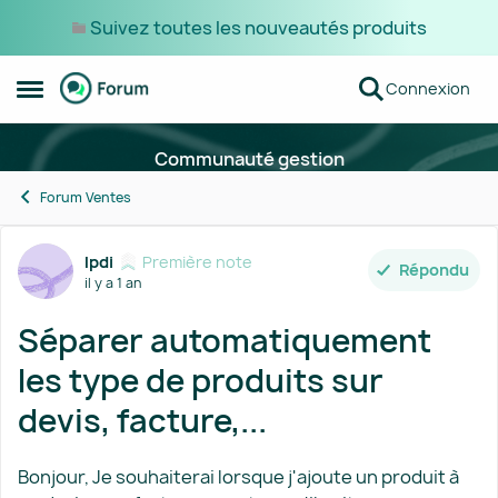
Suivez toutes les nouveautés produits
Passer au contenu
Connexion
Ouvrir Menu Latéral
Communauté gestion
Forum Ventes
Forum Discussion
lpdi
Première note
Répondu
il y a 1 an
Séparer automatiquement
les type de produits sur
devis, facture,...
Bonjour, Je souhaiterai lorsque j'ajoute un produit à