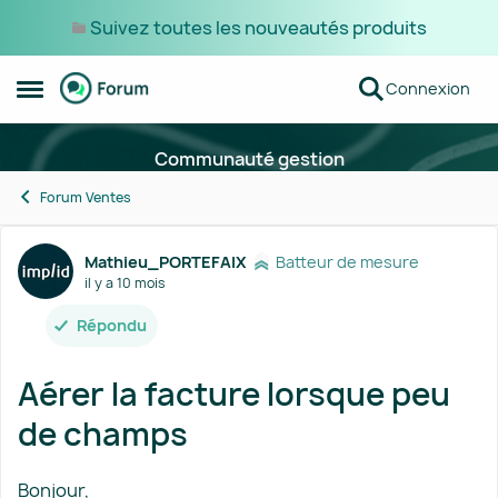
Suivez toutes les nouveautés produits
Passer au contenu
Connexion
Ouvrir Menu Latéral
Communauté gestion
Forum Ventes
Forum Discussion
Mathieu_PORTEFAIX
Batteur de mesure
il y a 10 mois
Répondu
Aérer la facture lorsque peu
de champs
Bonjour,