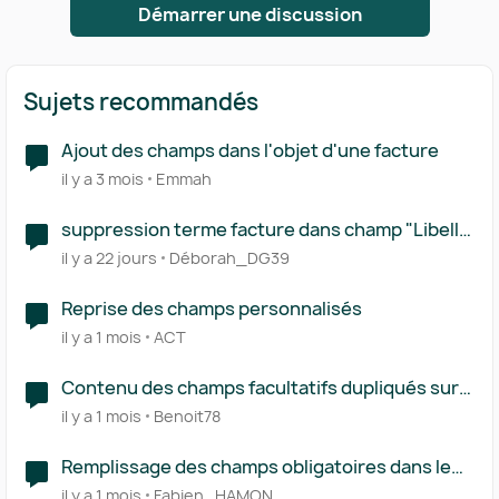
Démarrer une discussion
Sujets recommandés
Ajout des champs dans l'objet d'une facture
il y a 3 mois
Emmah
suppression terme facture dans champ "Libellé
de l'écriture"
il y a 22 jours
Déborah_DG39
Reprise des champs personnalisés
il y a 1 mois
ACT
Contenu des champs facultatifs dupliqués sur
devis, factures et bons de livraisons
il y a 1 mois
Benoit78
Remplissage des champs obligatoires dans le
cadre de la FE
il y a 1 mois
Fabien_HAMON