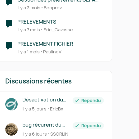
clients
il y a 3 mois
Benprev
PRELEVEMENTS
il y a 7 mois
Eric_Cavasse
PRELEVEMENT FICHIER
il y a 1 mois
PaulineV
Discussions récentes
Désactivation du
Répondu
traitement
il y a 5 jours
EricBx
automatique des
avoirs
bug récurent du
Répondu
calcul en temps réel
il y a 6 jours
SSORLIN
lors du