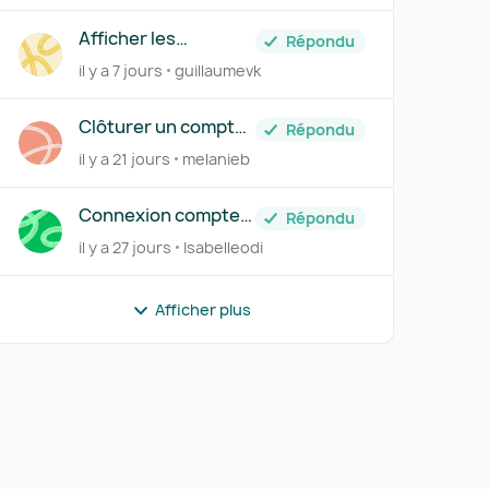
rapprochement de
factures avec avoirs
Afficher les
Répondu
transactions de tous
il y a 7 jours
guillaumevk
les comptes lorsque
le filtre "Compte
bancaires" est
Clôturer un compte
Répondu
inactif
bancaire
il y a 21 jours
melanieb
Connexion compte
Répondu
SAXO bank
il y a 27 jours
Isabelleodi
r
Afficher plus