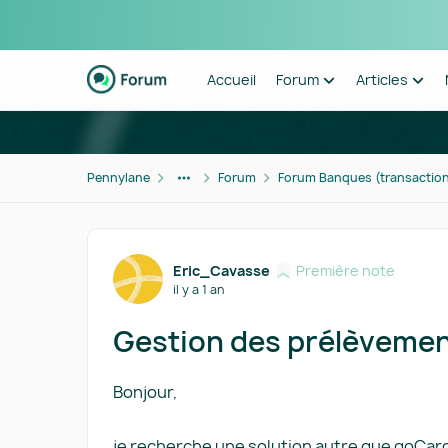
Passer au contenu
Accueil
Forum
Articles
Pennylane
Forum
Forum Banques (transaction
Forum Discussion
Eric_Cavasse
Première note
il y a 1 an
Gestion des prélèveme
Bonjour,
je recherche une solution autre que goCa