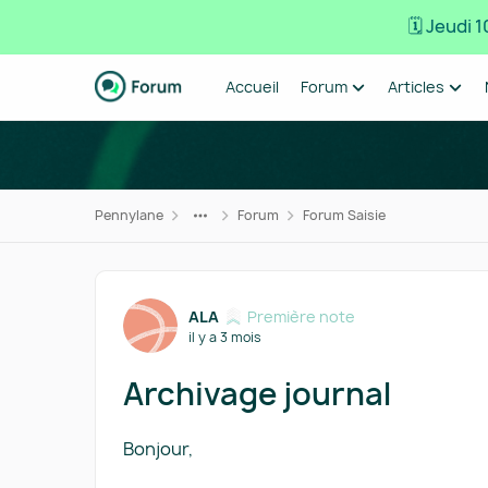
🗓️ Jeudi
Passer au contenu
Accueil
Forum
Articles
Pennylane
Forum
Forum Saisie
Forum Discussion
ALA
Première note
il y a 3 mois
Archivage journal
Bonjour,