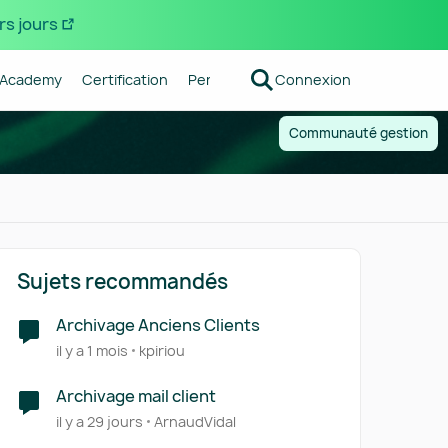
rs jours
Academy
Certification
Pennylane
Connexion
Centre d'aide
Forum R
Communauté gestion
Sujets recommandés
Archivage Anciens Clients
il y a 1 mois
kpiriou
Archivage mail client
il y a 29 jours
ArnaudVidal