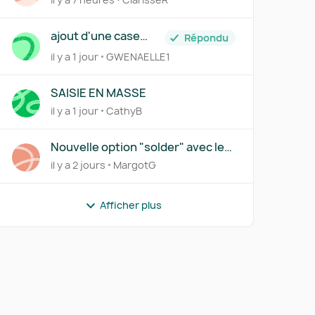
ajout d'une case
Répondu
siren+suffixe
il y a 1 jour
GWENAELLE1
SAISIE EN MASSE
il y a 1 jour
CathyB
Nouvelle option "solder" avec le
lettrage partiel
il y a 2 jours
MargotG
r
Afficher plus