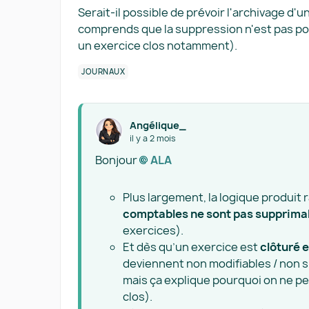
Serait-il possible de prévoir l'archivage d'un 
comprends que la suppression n'est pas pos
un exercice clos notamment).
JOURNAUX
Angélique_
il y a 2 mois
Bonjour
ALA​
Plus largement, la logique produit
comptables ne sont pas supprima
exercices).
Et dès qu’un exercice est
clôturé e
deviennent non modifiables / non su
mais ça explique pourquoi on ne pe
clos).