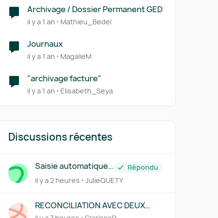
Archivage / Dossier Permanent GED
il y a 1 an
Mathieu_Bedel
Journaux
il y a 1 an
MagalieM
"archivage facture"
il y a 1 an
Elisabeth_Seya
Discussions récentes
Saisie automatique
Répondu
des factures traitée
il y a 2 heures
JulieQUETY
par Pennylane
RECONCILIATION AVEC DEUX
REGLEMENTS
il y a 7 heures
ClarisseR