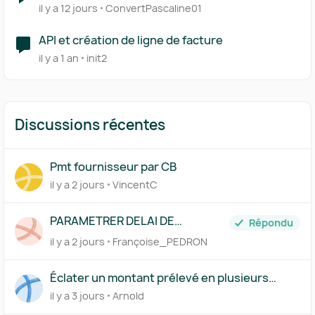
il y a 12 jours
ConvertPascaline01
API et création de ligne de facture
il y a 1 an
init2
Discussions récentes
Pmt fournisseur par CB
il y a 2 jours
VincentC
PARAMETRER DELAI DE
Répondu
PAIEMENT FICHE FOURNISSEUR
il y a 2 jours
Françoise_PEDRON
Éclater un montant prélevé en plusieurs
comptes via le Centre des règles
il y a 3 jours
Arnold