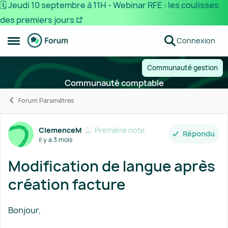
🗓️ Jeudi 10 septembre à 11H - Webinar RFE : les coulisses
des premiers jours
Passer au contenu
Connexion
Ouvrir Menu Latéral
Communauté gestion
Communauté comptable
Forum Paramètres
Forum Discussion
ClemenceM
Première note
Répondu
il y a 3 mois
Modification de langue après
création facture
Bonjour,