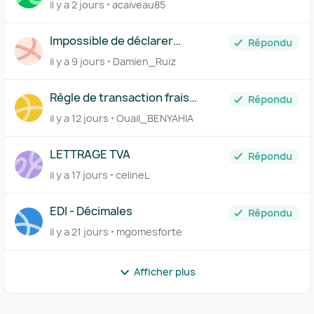
il y a 2 jours
acaiveau85
Impossible de déclarer
Répondu
l'acompte de TVA du mois de
il y a 9 jours
Damien_Ruiz
juillet à néant
Règle de transaction frais
Répondu
bancaires
il y a 12 jours
Ouail_BENYAHIA
LETTRAGE TVA
Répondu
il y a 17 jours
celineL
EDI - Décimales
Répondu
il y a 21 jours
mgomesforte
Afficher plus