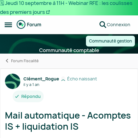
🗓️ Jeudi 10 septembre à 11H - Webinar RFE : les coulisses
des premiers jours
Passer au contenu
Connexion
Ouvrir Menu Latéral
Communauté gestion
Communauté comptable
Forum Fiscalité
Forum Discussion
Clément_Rogue
Écho naissant
il y a 1 an
Répondu
Mail automatique - Acomptes
IS + liquidation IS