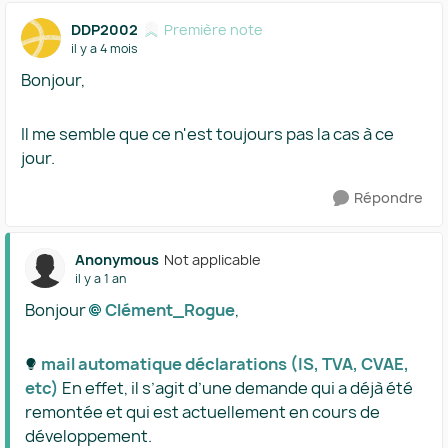
DDP2002
Première note
il y a 4 mois
Bonjour,
Il me semble que ce n'est toujours pas la cas à ce
jour.
Répondre
Anonymous
Not applicable
il y a 1 an
Bonjour
Clément_Rogue​
,
mail automatique déclarations (IS, TVA, CVAE,
etc)​
En effet, il s’agit d’une demande qui a déjà été
remontée et qui est actuellement en cours de
développement.