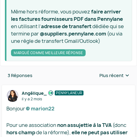
Même hors réforme, vous pouvez
faire arriver
les factures fournisseurs PDF dans Pennylane
en utilisant l’
adresse de transfert
dédiée qui se
termine par
@suppliers.pennylane.com
(ou via
une règle de transfert Gmail/Outlook)
MARQUÉ COMME MEILLEURE RÉPONSE
3 Réponses
Plus récent
Réponses triées 
Angélique_
PENNYLANEUR
il y a 2 mois
Bonjour
marion22​
Pour une association
non assujettie à la TVA
(donc
hors champ
de la réforme),
elle ne peut pas utiliser