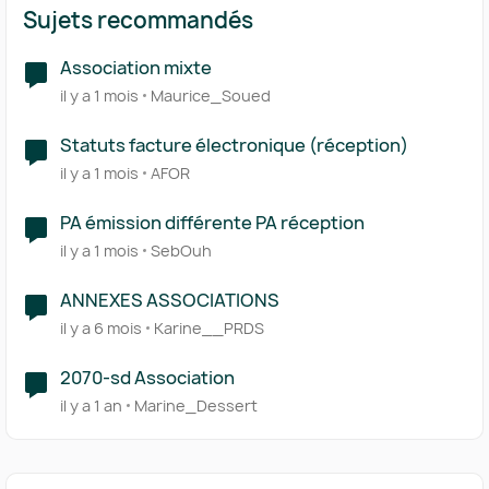
Sujets recommandés
Association mixte
il y a 1 mois
Maurice_Soued
Statuts facture électronique (réception)
il y a 1 mois
AFOR
PA émission différente PA réception
il y a 1 mois
SebOuh
ANNEXES ASSOCIATIONS
il y a 6 mois
Karine__PRDS
2070-sd Association
il y a 1 an
Marine_Dessert