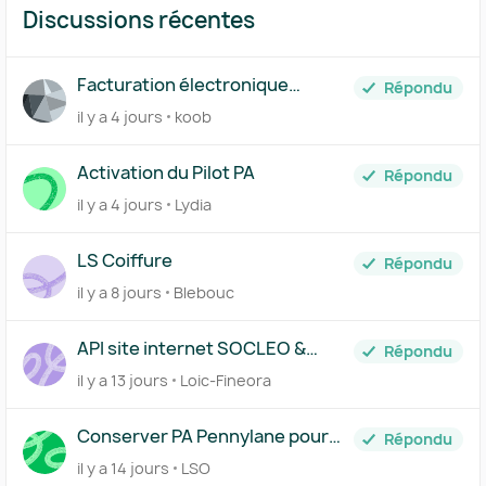
Discussions récentes
Facturation électronique
Répondu
Pennylane et Spendesk
il y a 4 jours
koob
Activation du Pilot PA
Répondu
il y a 4 jours
Lydia
LS Coiffure
Répondu
il y a 8 jours
Blebouc
API site internet SOCLEO &
Répondu
CAGETTE
il y a 13 jours
Loic-Fineora
Conserver PA Pennylane pour
Répondu
dossier en révision
il y a 14 jours
LSO