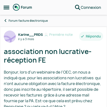
Connexion
Passer au contenu
Ouvrir Menu Latéral
Forum facture électronique
Discussion de forum
Karine__PRDS
Première note
Répondu
il y a 3 mois
association non lucrative-
réception FE
Bonjour, lors d'un webinaire de l'OEC, on nous a
indiqué que, pour les associations non lucratives qui
n'ont aucune obligation avec la facture électronique,
donc pas inscrite au répertoire, il serait possible de
recevoir les factures grâce à une adresse mail
fournie par la PA. Est-ce que cela est prévu chez
Pennylane ? ou cela va-t-il l'être ?