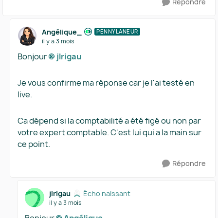
Répondre
Angélique_
PENNYLANEUR
il y a 3 mois
Bonjour
jlrigau​
Je vous confirme ma réponse car je l'ai testé en
live.
Ca dépend si la comptabilité a été figé ou non par
votre expert comptable. C'est lui qui a la main sur
ce point.
Répondre
jlrigau
Écho naissant
il y a 3 mois