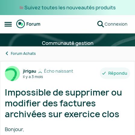
Suivez toutes les nouveautés produits
Passer au contenu
Connexion
Ouvrir Menu Latéral
Communauté gestion
Forum Achats
Forum Discussion
jlrigau
Écho naissant
Répondu
il y a 3 mois
Impossible de supprimer ou
modifier des factures
archivées sur exercice clos
Bonjour,