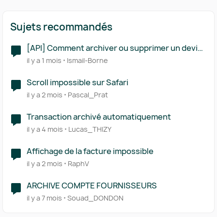
Sujets recommandés
[API] Comment archiver ou supprimer un devis
via l'API ?
il y a 1 mois
Ismail-Borne
Scroll impossible sur Safari
il y a 2 mois
Pascal_Prat
Transaction archivé automatiquement
il y a 4 mois
Lucas_THIZY
Affichage de la facture impossible
il y a 2 mois
RaphV
ARCHIVE COMPTE FOURNISSEURS
il y a 7 mois
Souad_DONDON