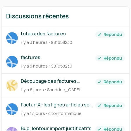
Discussions récentes
totaux des factures
Répondu
il y a 3 heures
981658230
factures
Répondu
il y a 3 heures
981658230
Découpage des factures
Répondu
importées
il y a 6 jours
Sandrine_CAREL
Factur-X : les lignes articles sont
Répondu
regroupées dans invoice_lines,
il y a 17 jours
citoinformatique
comment les séparer ?
Bug, lenteur import justificatifs
Répondu